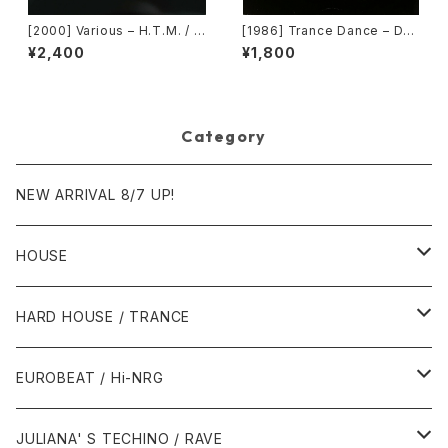
[2000] Various – H.T.M. / B
[1986] Trance Dance – Do
ack To The "Disco" ~私もD
The Dance [Epic]
¥2,400
¥1,800
iscoへ連れていって~ Reques
t 00.00.14 [Avex Trax]
Category
NEW ARRIVAL 8/7 UP!
HOUSE
1980年代
HARD HOUSE / TRANCE
1987年・以前
1990年代
1990年代
EUROBEAT / Hi-NRG
1988年
1990年
1994年・以前
2000年代
2000年代
1980年代
JULIANA' S TECHINO / RAVE