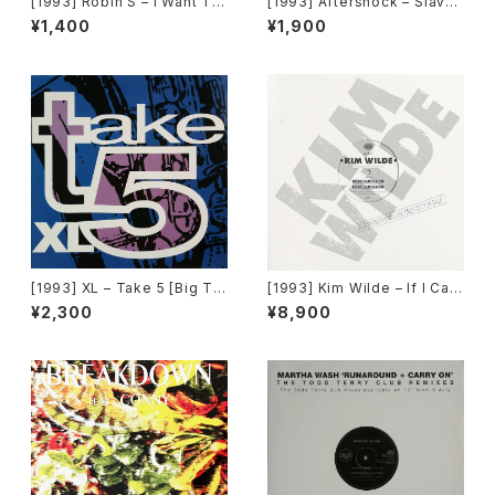
[1993] Robin S – I Want To
[1993] Aftershock – Slave
Thank You [Big Beat / Atla
To The Vibe [Virgin]
¥1,400
¥1,900
ntic][在庫B]
[1993] XL – Take 5 [Big Ti
[1993] Kim Wilde – If I Ca
me International]
n’t Have You [MCA Record
¥2,300
¥8,900
s][PROMO]