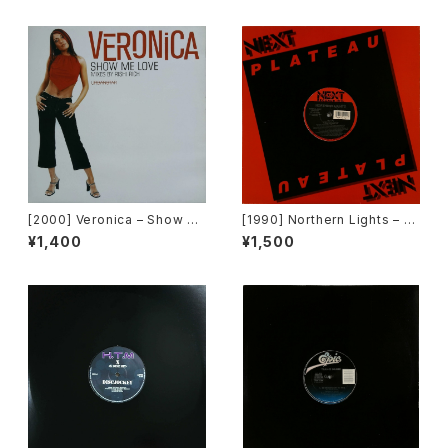
て~ [Avex Trax]
[2000] Veronica – Show M
[1990] Northern Lights – J
e Love [Urbanstar]
et Lag [Next Plateau Recor
¥1,400
¥1,500
ds Inc.]