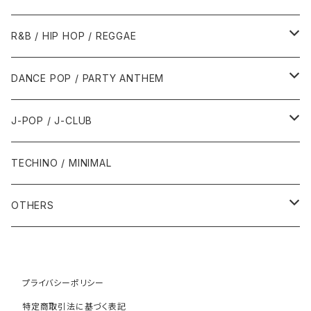
1989年
1991年
1995年
2000年
2000年
1986年・以前
2010年代
1990年代
1990年代
R&B / HIP HOP / REGGAE
1992年
1996年
2001年
2001年
1987年
2010年
1990年
1990年
2000年代
2000年代
1980年代
DANCE POP / PARTY ANTHEM
1993年
1997年
2002年
2002年
1988年
2011年
1991年
1991年
2000年
1985年・以前
1990年代
1980年代
J-POP / J-CLUB
1994年
1998年
2003年
2003年
1989年
2012年
1992年
1992年
2001年
1986年
1990年
1988年・以前
2000年代
1990年代
1980年代
TECHINO / MINIMAL
1995年
1999年
2004年
2004年
2013年
1993年 - 1999年
1993年
2002年・以降
1987年
1991年
1989年
2000年
1990年
2000年代
1990年代
OTHERS
1996年
2005年
2005年
2014年
1994年
1988年
1992年
2001年
1991年
2000年
1990年
2000年代
1980年代
1997年
2006年
2006年
2015年
1995年
1989年
1993年
2002年
1992年
プライバシーポリシー
2001年
1991年
2000年
1985年・以前
1990年代
特定商取引法に基づく表記
1998年
2007年
2007年