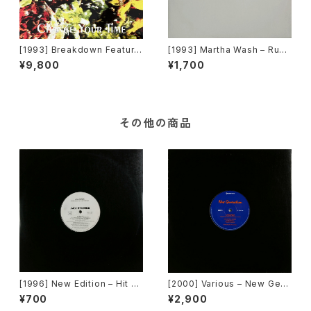
[1993] Breakdown Featurin
[1993] Martha Wash – Runa
g Conny – Change Your Ti
round + Carry On (The Tod
¥9,800
¥1,700
me [Out]
d Terry Club Remixes) [RC
A][在庫B]
その他の商品
[1996] New Edition – Hit M
[2000] Various – New Gen
e Off [MCA Records][PRO
eration / Back To The "Dis
¥700
¥2,900
MO]
co" ~私もDiscoへ連れていっ