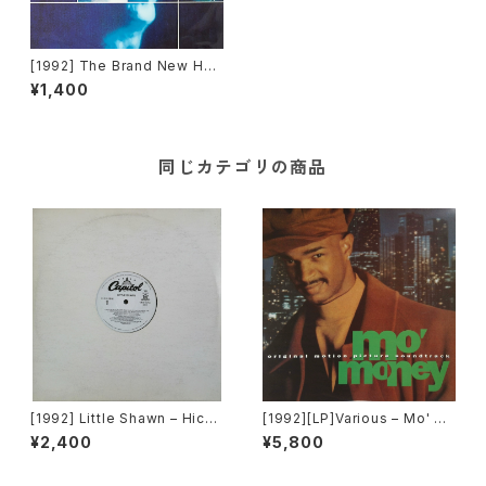
[1992] The Brand New Hea
vies Featuring N'Dea Dave
¥1,400
nport – Don't Let It Go To Y
our Head [Acid Jazz / FFR
R]
同じカテゴリの商品
[1992] Little Shawn – Hicke
[1992][LP]Various – Mo' M
ys On Your Chest [Capitol
oney (Original Motion Pict
¥2,400
¥5,800
Records]
ure Soundtrack) [Perspecti
ve Records][PROMO]