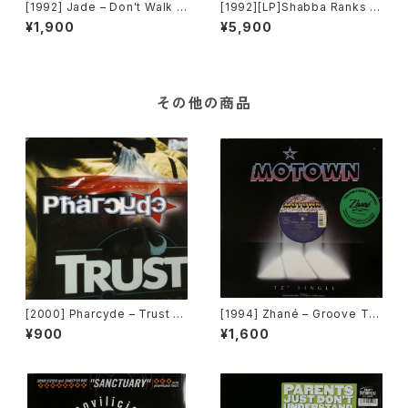
[1992] Jade – Don't Walk A
[1992][LP]Shabba Ranks –
way [Giant Records]
Rough & Ready Vol.1 [Epic]
¥1,900
¥5,900
その他の商品
[2000] Pharcyde – Trust [E
[1994] Zhané – Groove Th
del America Records]
ang (Remix) [Motown][在庫
¥900
¥1,600
B]