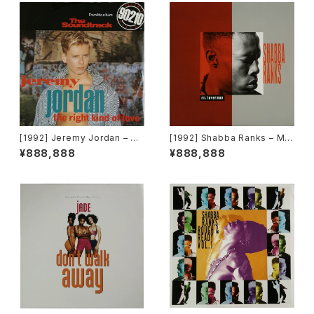
[1992] Jeremy Jordan – Th
[1992] Shabba Ranks – Mr.
e Right Kind Of Love [Gian
Loverman [Epic]
¥888,888
¥888,888
t Records]