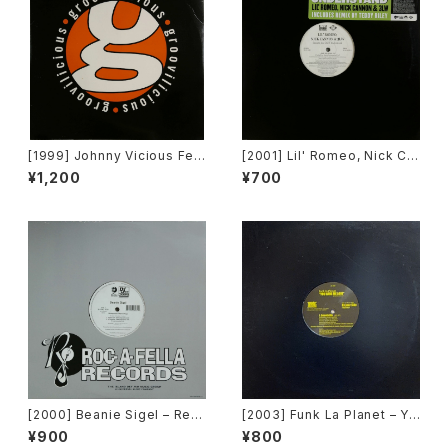
[1999] Johnny Vicious Fea
[2001] Lil' Romeo, Nick Ca
t. Dangerous Dave – Sanct
nnon & 3LW – Parents Just
¥1,200
¥700
uary [Groovilicious]
Don't Understand [Jive, Ni
ck Records]
[2000] Beanie Sigel – Rem
[2003] Funk La Planet – Yo
ember Them Days / Raw &
u Gave Me Love (Funk La
¥900
¥800
Uncut [Roc-A-Fella Record
Planet 008) [Funk La Plane