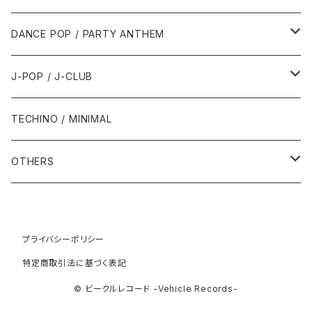
1992年
1996年
2001年
2001年
1987年
2010年
1990年
1990年
2000年代
2000年代
1980年代
DANCE POP / PARTY ANTHEM
1993年
1997年
2002年
2002年
1988年
2011年
1991年
1991年
2000年
1985年・以前
1990年代
1980年代
J-POP / J-CLUB
1994年
1998年
2003年
2003年
1989年
2012年
1992年
1992年
2001年
1986年
1990年
1988年・以前
2000年代
1990年代
1980年代
TECHINO / MINIMAL
1995年
1999年
2004年
2004年
2013年
1993年 - 1999年
1993年
2002年・以降
1987年
1991年
1989年
2000年
1990年
2000年代
1990年代
OTHERS
1996年
2005年
2005年
2014年
1994年
1988年
1992年
2001年
1991年
2000年
1990年
2000年代
1980年代
1997年
2006年
2006年
2015年
1995年
1989年
1993年
2002年
1992年
プライバシーポリシー
2001年
1991年
2000年
1985年・以前
1990年代
特定商取引法に基づく表記
1998年
2007年
2007年
2016年
1996年 - 1999年
1994年
2003年
1993年
2002年
1992年
2001年
1986年
1990年
2000年代
© ビークルレコード -Vehicle Records-
1999年
2008年
2008年
2017年