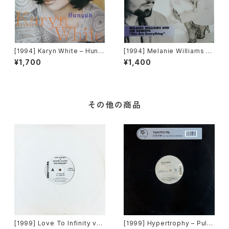
[1994] Karyn White – Hung
[1994] Melanie Williams &
ah [Warner Bros. Records]
Joe Roberts – You Are Eve
¥1,700
¥1,400
rything [Columbia]
その他の商品
[1999] Love To Infinity vs
[1999] Hypertrophy – Pullo