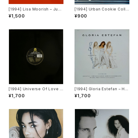
[1994] Lisa Moorish – Just
[1994] Urban Cookie Colle
The Way It Is [Go!Beat]
ctive – Bring It On Home [P
¥1,500
¥900
ulse-8 Records]
[1994] Universe Of Love –
[1994] Gloria Estefan – Hol
Never Too Late [Animus R
d Me, Thrill Me, Kiss Me [E
¥1,700
¥1,700
ecords]
pic]