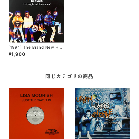
[1994] The Brand New Hea
vies – Midnight At The Oas
¥1,900
is [FFRR]
同じカテゴリの商品