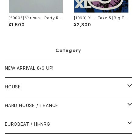
[2000?] Various – Party Re
[1993] XL – Take 5 [Big Ti
mixers Volume 5 [OPR]
me International]
¥1,500
¥2,300
Category
NEW ARRIVAL 8/6 UP!
HOUSE
1980年代
HARD HOUSE / TRANCE
1987年・以前
1990年代
1990年代
EUROBEAT / Hi-NRG