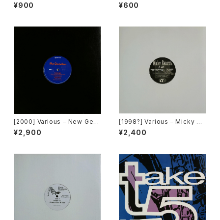
Loleatta Holloway – No Ap
ver [Tommy Boy Silver Lab
¥900
¥600
ology [Brothers][PROMO]
el]
[2000] Various – New Gen
[1998?] Various – Micky Re
eration / Back To The "Dis
cords Vol.41 [Micky Recor
¥2,900
¥2,400
co" ~私もDiscoへ連れていっ
ds.][PROMO]
て~ [Avex Trax]