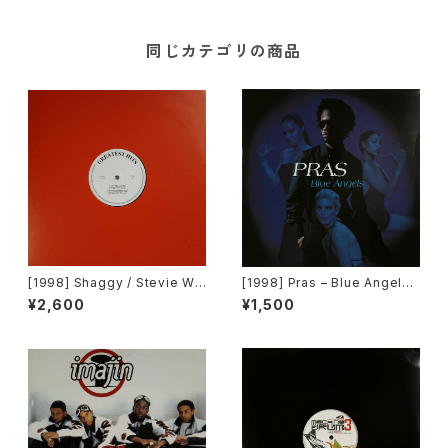
同じカテゴリの商品
[1998] Shaggy / Stevie Wo
[1998] Pras – Blue Angels
nder / Big Punisher – Great
[Columbia, Ruffhouse Rec
¥2,600
¥1,500
est Hits [Greatest Hits]
ords]