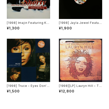
[1998] Imajin Featuring Kei
[1998] Jayla Jewel Featuri
th Murray – Shorty (You Ke
ng Grand Puba – I Like Wh
¥1,300
¥1,900
ep Playin' With My Mind)
at U Do To Me (Remix) [Str
[Jive]
yke Entertainment]
[1998] Truce – Eyes Don't
[1998][LP] Lauryn Hill – Th
Lie [Big Life]
e Miseducation Of Lauryn
¥1,500
¥12,800
Hill [Ruffhouse Records][2
枚組]