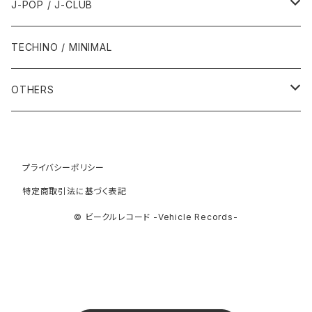
2000年
1985年・以前
1990年代
1980年代
J-POP / J-CLUB
1994年
1998年
2003年
2003年
1989年
2012年
1992年
1992年
2001年
1986年
1990年
1988年・以前
2000年代
1990年代
1980年代
TECHINO / MINIMAL
1995年
1999年
2004年
2004年
2013年
1993年 - 1999年
1993年
2002年・以降
1987年
1991年
1989年
2000年
1990年
2000年代
1990年代
OTHERS
1996年
2005年
2005年
2014年
1994年
1988年
1992年
2001年
1991年
2000年
1990年
2000年代
1980年代
1997年
2006年
2006年
2015年
1995年
1989年
1993年
2002年
1992年
プライバシーポリシー
2001年
1991年
2000年
1985年・以前
1990年代
特定商取引法に基づく表記
1998年
2007年
2007年
2016年
1996年 - 1999年
1994年
2003年
1993年
2002年
1992年
2001年
1986年
1990年
2000年代
© ビークルレコード -Vehicle Records-
1999年
2008年
2008年
2017年
1995年
2004年
1994年
2003年
1993年
2002年
1987年
1991年
2000年
2009年
2009年
2018年
1996年
2005年
1995年
2004年
1994年
2003年
1988年
1992年
2001年