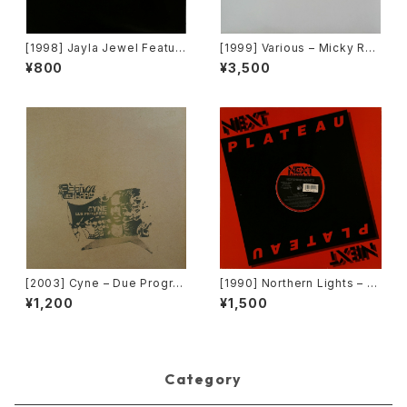
[1998] Jayla Jewel Featuri
[1999] Various – Micky Rec
ng Grand Puba – I Like Wh
ord Vol. 49 [Micky Record
¥800
¥3,500
at U Do To Me (Remix) [Str
s Inc.][PROMO]
yke Entertainment]
[2003] Cyne – Due Progre
[1990] Northern Lights – J
ss [Botanica Del Jibaro]
et Lag [Next Plateau Recor
¥1,200
¥1,500
ds Inc.]
Category