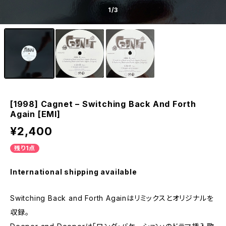
1
/3
[1998] Cagnet – Switching Back And Forth
Again [EMI]
¥2,400
残り1点
International shipping available
Switching Back and Forth Againはリミックスとオリジナルを
収録。