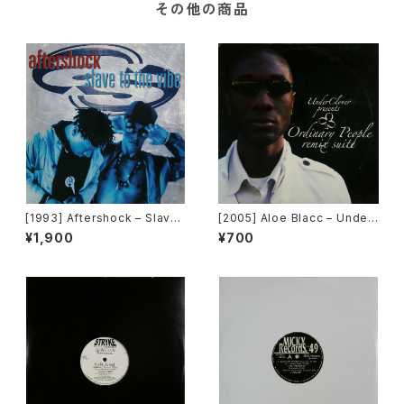
その他の商品
[1993] Aftershock – Slave
[2005] Aloe Blacc – Under
To The Vibe [Virgin]
Clover Presents Ordinary
¥1,900
¥700
People Remix Suite [Unde
rClover Records]