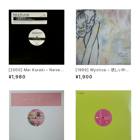
[2000] Mai Kuraki – Never
[1999] Wyolica – 悲しいわが
Gonna Give You Up [Tent
まま [Brown Sugar]
¥1,980
¥1,900
House]