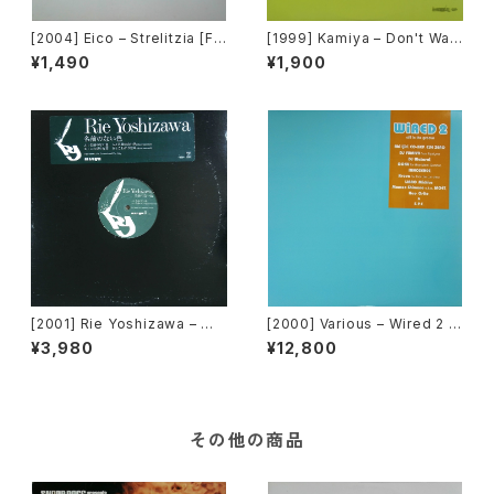
[2004] Eico – Strelitzia [Fl
[1999] Kamiya – Don't Wan
ower Records]
na Fall In Love [Belo Recor
¥1,490
¥1,900
ds]
[2001] Rie Yoshizawa – 名
[2000] Various – Wired 2 -
前のない色 [P-VINE RECORD
Still In The Groove [Pony
¥3,980
¥12,800
S][PROMO]
Canyon]
その他の商品