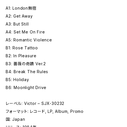
A1: London無宿
A2: Get Away
A3: But Still
A4: Set Me On Fire
A5: Romantic Violence
B1: Rose Tattoo
B2: In Pleasure
B3: 薔薇の奇蹟 Ver.2
B4: Break The Rules
B5: Holiday
B6: Moonlight Drive
レーベル: Victor – SJX-30232
フォーマット: レコード, LP, Album, Promo
国: Japan