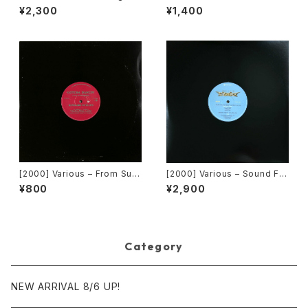
me International]
e Love [Urbanstar]
¥2,300
¥1,400
[2000] Various – From Sup
[2000] Various – Sound Fa
er Dance Freak Vol. 83 / B
ctory Y&Co. / Back To The
¥800
¥2,900
ack To The "Disco" ~私もD
"Disco" 〜私もDiscoへ連れ
iscoへ連れていって~ Reques
ていって〜 Request 00.00.0
t 00.00.11 [Avex Trax]
5 [Avex Trax][VEJT-89071]
Category
NEW ARRIVAL 8/6 UP!