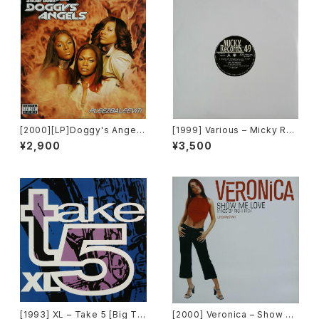
[2000][LP]Doggy's Angels
[1999] Various – Micky Rec
– Pleezbaleevit! [TVT Rec
ord Vol. 49 [Micky Record
¥2,900
¥3,500
ords][2枚組]
s Inc.][PROMO]
[1993] XL – Take 5 [Big Ti
[2000] Veronica – Show M