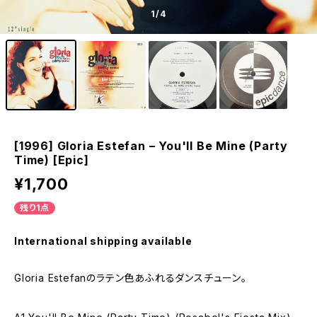
1
/4
[1996] Gloria Estefan – You'll Be Mine (Party
Time) [Epic]
¥1,700
残り1点
International shipping available
Gloria Estefanのラテン色あふれるダンスチューン。