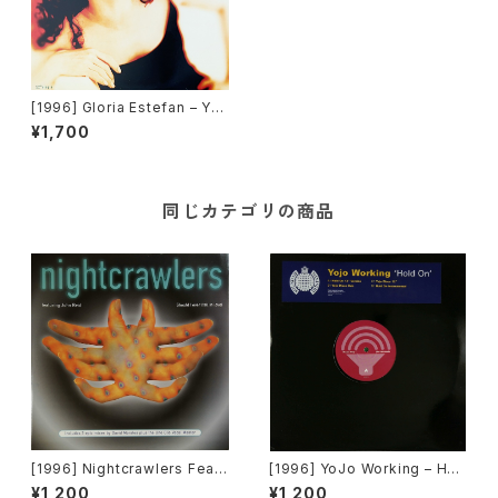
[1996] Gloria Estefan – Yo
u'll Be Mine (Party Time)
¥1,700
[Epic]
同じカテゴリの商品
[1996] Nightcrawlers Featu
[1996] YoJo Working – Hol
ring John Reid – Should I E
d On [Sound Of Ministry][2
¥1,200
¥1,200