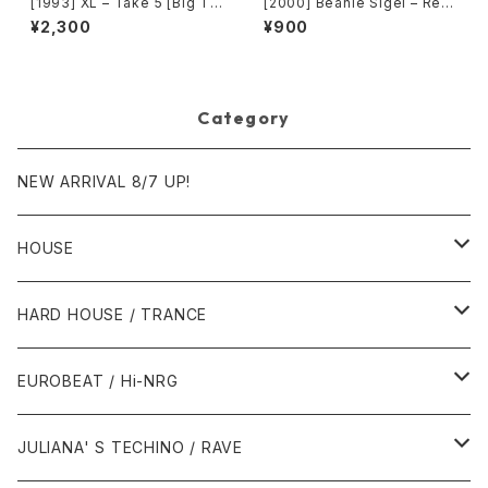
[1993] XL – Take 5 [Big Ti
[2000] Beanie Sigel – Rem
me International]
ember Them Days / Raw &
¥2,300
¥900
Uncut [Roc-A-Fella Record
s]
Category
NEW ARRIVAL 8/7 UP!
HOUSE
1980年代
HARD HOUSE / TRANCE
1987年・以前
1990年代
1990年代
EUROBEAT / Hi-NRG
1988年
1990年
1994年・以前
2000年代
2000年代
1980年代
JULIANA' S TECHINO / RAVE