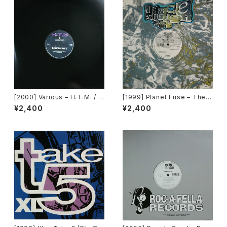
[2000] Various – H.T.M. / B
[1999] Planet Fuse – The R
ack To The "Disco" ~私もD
eal Face [Dance Pollution]
¥2,400
¥2,400
iscoへ連れていって~ Reques
t 00.00.14 [Avex Trax]