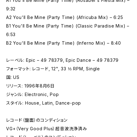
A1 You'll Be Mine (Party Time) (Rosabel's Fiesta Mix) –
9:32
A2 You'll Be Mine (Party Time) (Africuba Mix) – 6:25
B1 You'll Be Mine (Party Time) (Classic Paradise Mix) –
6:53
B2 You'll Be Mine (Party Time) (Inferno Mix) – 8:40
レーベル: Epic – 49 78379, Epic Dance – 49 78379
フォーマット: レコード, 12", 33 ⅓ RPM, Single
国: US
リリース: 1996年8月6日
ジャンル: Electronic, Pop
スタイル: House, Latin, Dance-pop
レコード（盤面）のコンディション
VG+（Very Good Plus）超音波洗浄済み