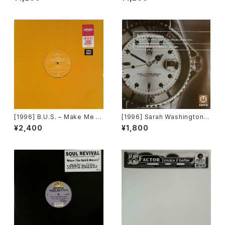
ver (Fall In Love) [1st Aven
枚組][PROMO]
ue Records]
[1996] B.U.S. – Make Me H
[1996] Sarah Washington –
appy [Paratone][在庫B]
Everything (Mood II Swing
¥2,400
¥1,800
/ Torrales & Mendoza (Me
ntor) Mixes) [AM:PM][2枚
組]