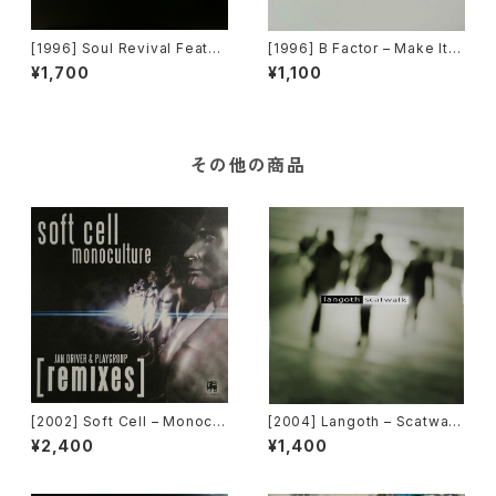
[1996] Soul Revival Featuri
[1996] B Factor – Make It B
ng Capathia Jenkins – Whe
etter [Eightball Records]
¥1,700
¥1,100
n The Spirit Moves [Sub-U
rban][2枚組]
その他の商品
[2002] Soft Cell – Monocul
[2004] Langoth – Scatwalk
ture (Jan Driver & Playgrou
[Sunshine Enterprises]
¥2,400
¥1,400
p Remixes) [3 Lanka]