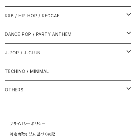
1989年
1991年
1995年
2000年
2000年
1986年・以前
2010年代
1990年代
1990年代
R&B / HIP HOP / REGGAE
1992年
1996年
2001年
2001年
1987年
2010年
1990年
1990年
2000年代
2000年代
1980年代
DANCE POP / PARTY ANTHEM
1993年
1997年
2002年
2002年
1988年
2011年
1991年
1991年
2000年
1985年・以前
1990年代
1980年代
J-POP / J-CLUB
1994年
1998年
2003年
2003年
1989年
2012年
1992年
1992年
2001年
1986年
1990年
1988年・以前
2000年代
1990年代
1980年代
TECHINO / MINIMAL
1995年
1999年
2004年
2004年
2013年
1993年 - 1999年
1993年
2002年・以降
1987年
1991年
1989年
2000年
1990年
2000年代
1990年代
OTHERS
1996年
2005年
2005年
2014年
1994年
1988年
1992年
2001年
1991年
2000年
1990年
2000年代
1980年代
1997年
2006年
2006年
2015年
1995年
1989年
1993年
2002年
1992年
プライバシーポリシー
2001年
1991年
2000年
1985年・以前
1990年代
特定商取引法に基づく表記
1998年
2007年
2007年