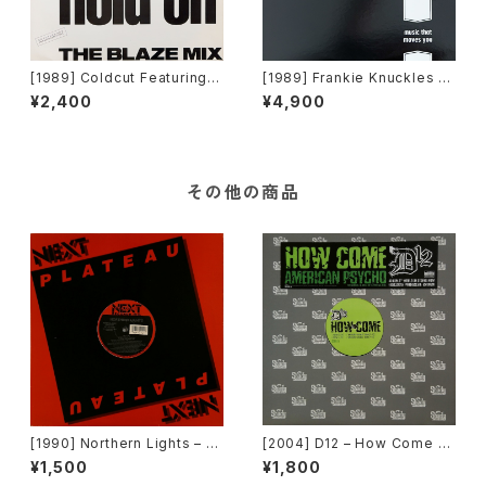
[1989] Coldcut Featuring L
[1989] Frankie Knuckles Pr
isa Stansfield – People Ho
esents Satoshi Tomiie – T
¥2,400
¥4,900
ld On (The Blaze Mix) [Inte
ears [FFRR]
rcord]
その他の商品
[1990] Northern Lights – J
[2004] D12 – How Come /
et Lag [Next Plateau Recor
American Psycho [Shady R
¥1,500
¥1,800
ds Inc.]
ecords][PROMO]