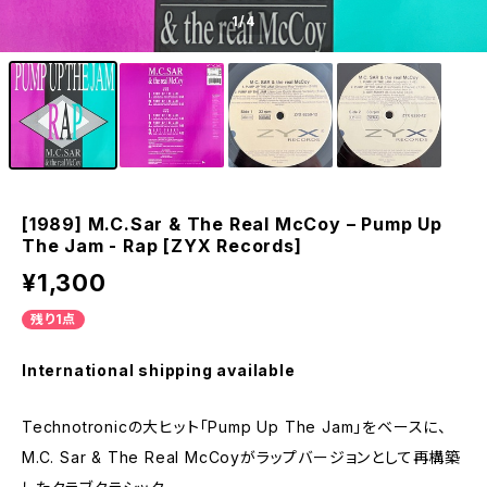
1
/4
[1989] M.C.Sar & The Real McCoy – Pump Up
The Jam - Rap [ZYX Records]
¥1,300
残り1点
International shipping available
Technotronicの大ヒット「Pump Up The Jam」をベースに、
M.C. Sar & The Real McCoyがラップバージョンとして再構築