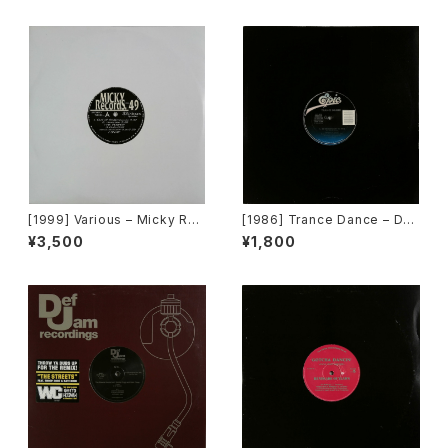
[1999] Various – Micky Rec
[1986] Trance Dance – Do
ord Vol. 49 [Micky Record
The Dance [Epic]
¥3,500
¥1,800
s Inc.][PROMO]