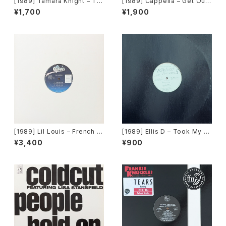
[1989] Tamara Knight – To
[1989] Cappella – Get Out
Be Real [About Music]
Of My Case [Media Recor
¥1,700
¥1,900
ds]
[1989] Lil Louis – French Ki
[1989] Ellis D – Took My L
ss [Epic]
ove Away [Minimal Record
¥3,400
¥900
s]