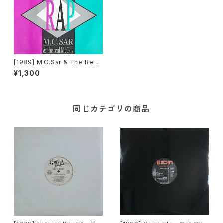
[1989] M.C.Sar & The Real
McCoy – Pump Up The Ja
¥1,300
m - Rap [ZYX Records]
同じカテゴリの商品