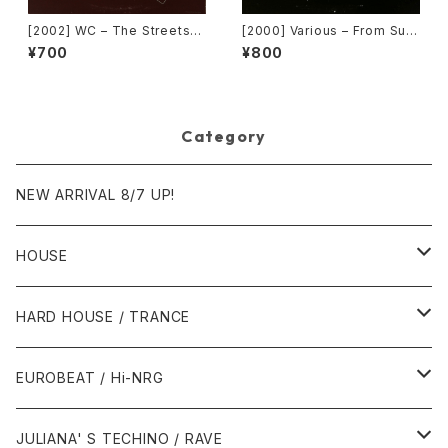
[2002] WC – The Streets
[2000] Various – From Sup
(Remix) [Def Jam Recordin
er Dance Freak Vol. 83 / B
¥700
¥800
gs][PROMO]
ack To The "Disco" ~私もD
iscoへ連れていって~ Reques
t 00.00.11 [Avex Trax]
Category
NEW ARRIVAL 8/7 UP!
HOUSE
1980年代
HARD HOUSE / TRANCE
1987年・以前
1990年代
1990年代
EUROBEAT / Hi-NRG
1988年
1990年
1994年・以前
2000年代
2000年代
1980年代
JULIANA' S TECHINO / RAVE