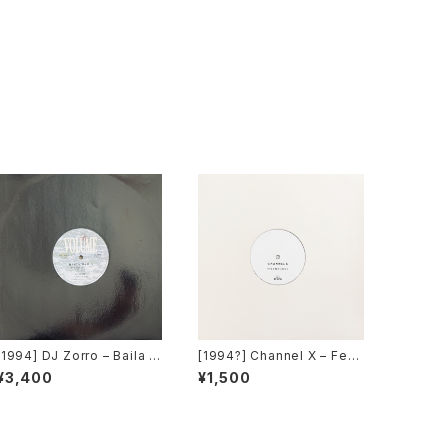
[1994] DJ Zorro – Baila B
[1994?] Channel X – Feel
aila [Volume]
My Love [WL Records]
¥3,400
¥1,500