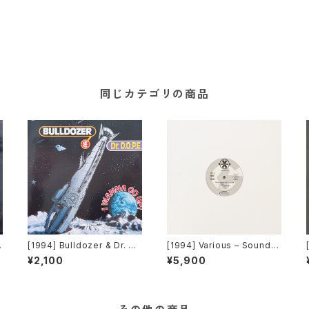
同じカテゴリの商品
T
[1994] Bulldozer & Dr. D.
[1994] Various – Sound X
o
O.P.E. – I Wanna Go Up!
Presents [Sony][PROM
¥2,100
¥5,900
[Bulldozer Records]
O]