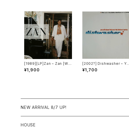
[1989][LP]Zan – Zan [War
[2002?] Dishwasher – Yo
ner Bros. Records]
u Will Always Find Me In
¥1,900
¥1,700
The Kitchen At Parties [
a2 Music]
NEW ARRIVAL 8/7 UP!
HOUSE