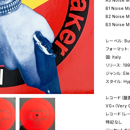
A3 Noise M
B1 Noise Ma
B2 Noise M
B3 Noise M
レーベル: Bul
フォーマット: レ
国: Italy
リリース: 19
ジャンル: Elec
スタイル: Hyp
レコード（盤
VG+（Very
レコード（レ
特記なし