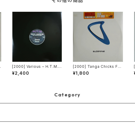
その他の商品
[2000] Various – H.T.M. /
[2000] Tanga Chicks Fea
Back To "Disco" Reques
turing Dimitri & Tom – Bra
¥2,400
¥1,800
K
t 00.00.13 [Avex Trax]
sil Over Zurich [Sublimin
al][2枚組]
Category