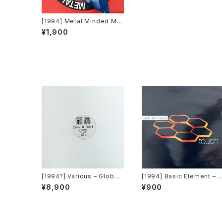
[1994] Metal Minded Ma
niacs – Noise Maker [Bull
¥1,900
dozer Records]
[1994?] Various – Global
[1994] Basic Element – 
Dance Network - TECH・
ouch [EMI United Kingd
¥8,900
¥900
KARA REMIX FOR CLUB P
m]
LAY [Sony][PROMO]