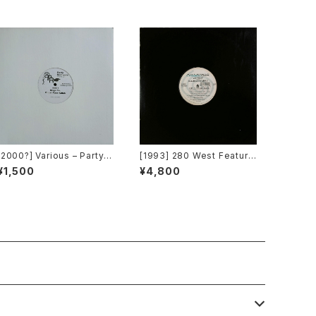
[2000?] Various – Party R
[1993] 280 West Featurin
emixers Volume 5 [OPR]
g Diamond Temple – Lov
¥1,500
¥4,800
e's Masquerade [Kaleidi
ascope Records]