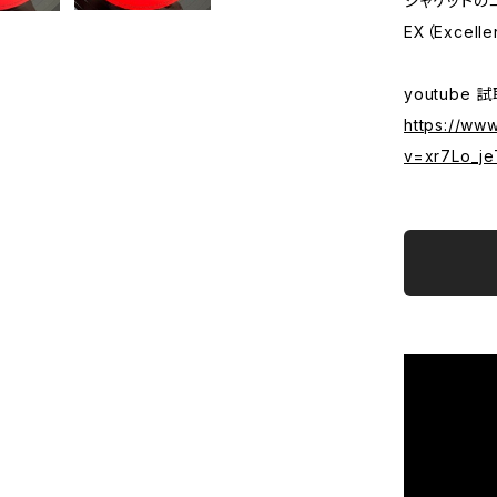
ジャケットの
EX（Excelle
youtube 
https://ww
v=xr7Lo_je