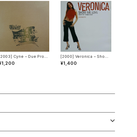
[2003] Cyne – Due Progr
[2000] Veronica – Show
ess [Botanica Del Jibar
Me Love [Urbanstar]
¥1,200
¥1,400
o]