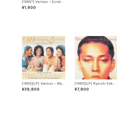
[1995?] Various – Scratch
Trax Vol.1 [Not On Label]
¥1,900
[1995][LP] Various – Waiti
[1995][LP] Ryuichi Saka
ng To Exhale (Original S
moto – Merry Christmas
¥39,800
¥7,800
oundtrack Album) [Arista
Mr. Lawrence [Midi Inc.]
Records][2枚組]