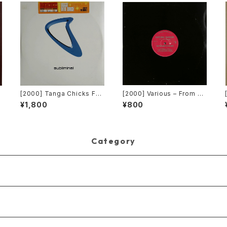
s
[2000] Tanga Chicks Fea
[2000] Various – From Su
turing Dimitri & Tom – Bra
per Dance Freak Vol. 83
¥1,800
¥800
sil Over Zurich [Sublimin
/ Back To The "Disco" ~
al][2枚組]
私もDiscoへ連れていって~
Request 00.00.11 [Avex
Trax]
Category