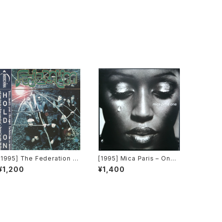
[1995] The Federation –
[1995] Mica Paris – One
Hold On [Indochina]
[Cooltempo]
¥1,200
¥1,400