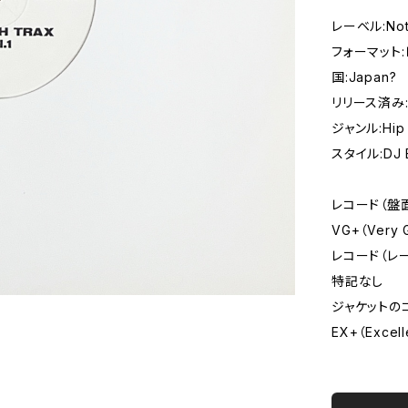
レーベル:Not 
フォーマット:レ
国:Japan?
リリース済み:
ジャンル:Hip
スタイル:DJ B
レコード（盤
VG+（Very
レコード（レ
特記なし
ジャケットの
EX+（Excell