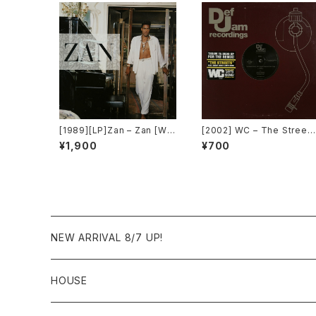
[1989][LP]Zan – Zan [War
[2002] WC – The Street
ner Bros. Records]
(Remix) [Def Jam Recor
¥1,900
¥700
dings][PROMO]
NEW ARRIVAL 8/7 UP!
HOUSE