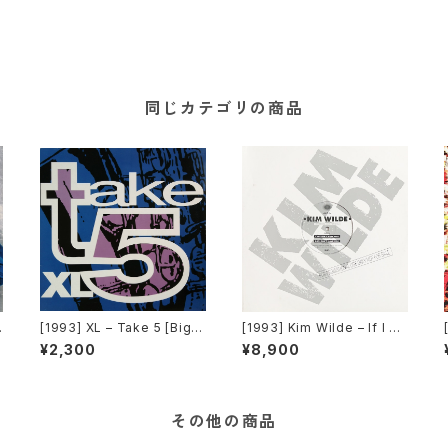
同じカテゴリの商品
[1993] XL – Take 5 [Big T
[1993] Kim Wilde – If I Ca
ime International]
n’t Have You [MCA Recor
¥2,300
¥8,900
ds][PROMO]
その他の商品