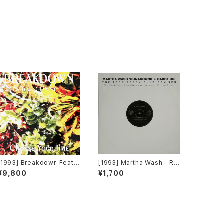
[1993] Breakdown Featur
[1993] Martha Wash – Ru
ing Conny – Change Your
naround + Carry On (The
¥9,800
¥1,700
Time [Out]
Todd Terry Club Remixe
s) [RCA][在庫B]