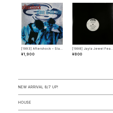
[1993] Aftershock – Slav
[1998] Jayla Jewel Feat
e To The Vibe [Virgin]
ring Grand Puba – I Like
¥1,900
¥800
What U Do To Me (Remi
x) [Stryke Entertainment
NEW ARRIVAL 8/7 UP!
HOUSE