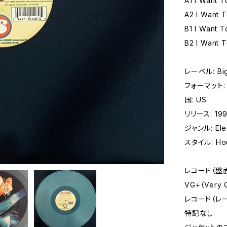
A1 I Want 
A2 I Want 
B1 I Want 
B2 I Want 
レーベル: Big 
フォーマット: レコ
国: US
リリース: 19
ジャンル: Elec
スタイル: Hou
レコード（盤
VG+（Very
レコード（レ
特記なし