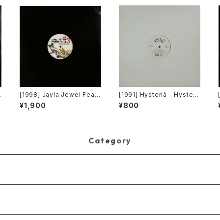
u
[1998] Jayla Jewel Featu
[1991] Hysterià – Hysteri
ring Grand Puba – I Like
a (There's No Reason To
¥1,900
¥800
What U Do To Me (Remi
Be Disturbed) [T.A.O.B. D
]
x) [Stryke Entertainment]
ance]
Category