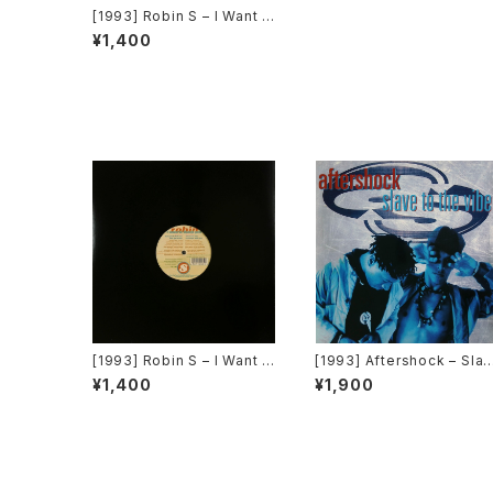
[1993] Robin S – I Want T
o Thank You [Big Beat /
¥1,400
Atlantic]
[1993] Robin S – I Want T
[1993] Aftershock – Slav
o Thank You [Big Beat /
e To The Vibe [Virgin]
¥1,400
¥1,900
Atlantic][在庫B]