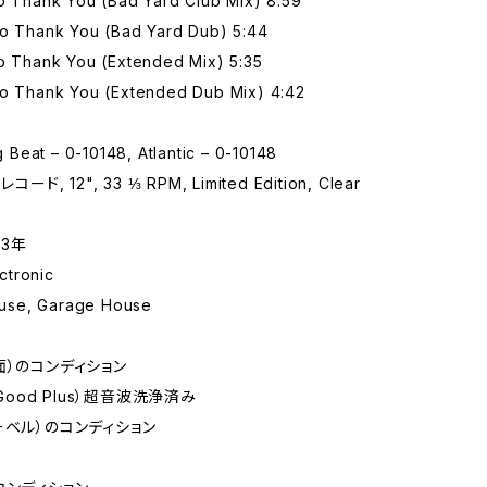
To Thank You (Bad Yard Club Mix) 8:59
To Thank You (Bad Yard Dub) 5:44
To Thank You (Extended Mix) 5:35
To Thank You (Extended Dub Mix) 4:42
Beat – 0-10148, Atlantic – 0-10148
ード, 12", 33 ⅓ RPM, Limited Edition, Clear
93年
tronic
se, Garage House
面）のコンディション
 Good Plus）超音波洗浄済み
ーベル）のコンディション