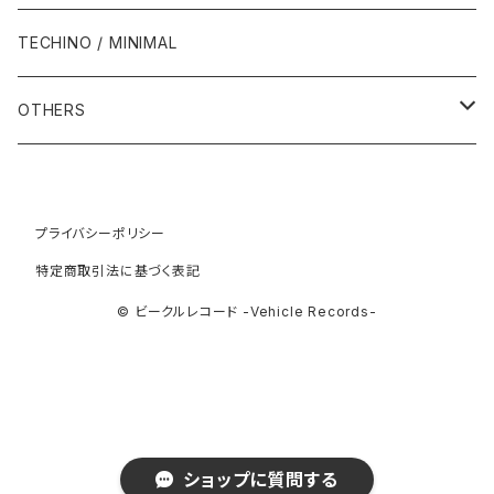
1994年
1998年
2003年
2003年
1989年
2012年
1992年
1992年
2001年
1986年
1990年
1988年・以前
2000年代
1990年代
1980年代
TECHINO / MINIMAL
1995年
1999年
2004年
2004年
2013年
1993年 - 1999年
1993年
2002年・以降
1987年
1991年
1989年
2000年
1990年
2000年代
1990年代
OTHERS
1996年
2005年
2005年
2014年
1994年
1988年
1992年
2001年
1991年
2000年
1990年
2000年代
1980年代
1997年
2006年
2006年
2015年
1995年
1989年
1993年
2002年
1992年
プライバシーポリシー
2001年
1991年
2000年
1985年・以前
1990年代
特定商取引法に基づく表記
1998年
2007年
2007年
2016年
1996年 - 1999年
1994年
2003年
1993年
2002年
1992年
2001年
1986年
1990年
2000年代
© ビークルレコード -Vehicle Records-
1999年
2008年
2008年
2017年
1995年
2004年
1994年
2003年
1993年
2002年
1987年
1991年
2000年
2009年
2009年
2018年
1996年
2005年
1995年
2004年
1994年
2003年
1988年
1992年
2001年
2019年・以降
ショップに質問する
1997年
2006年
1996年
2005年
1995年
2004年
1989年