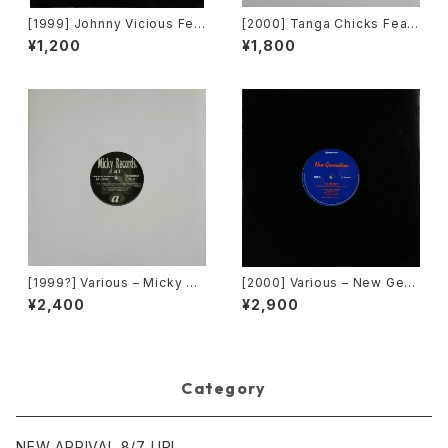
[1999] Johnny Vicious Fea
[2000] Tanga Chicks Featu
t. Dangerous Dave – Sanct
ring Dimitri & Tom – Brasil
¥1,200
¥1,800
uary [Groovilicious]
Over Zurich [Subliminal][2
枚組]
[1999?] Various – Micky Re
[2000] Various – New Gen
cords Vol.41 [Micky Recor
eration / Back To The "Dis
¥2,400
¥2,900
ds.][PROMO]
co" ~私もDiscoへ連れていっ
て~ [Avex Trax]
Category
NEW ARRIVAL 8/7 UP!