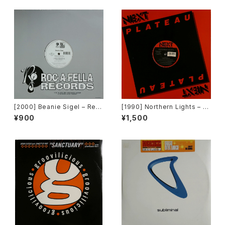
[2000] Beanie Sigel – Rem
[1990] Northern Lights – J
ember Them Days / Raw &
et Lag [Next Plateau Recor
¥900
¥1,500
Uncut [Roc-A-Fella Record
ds Inc.]
s]