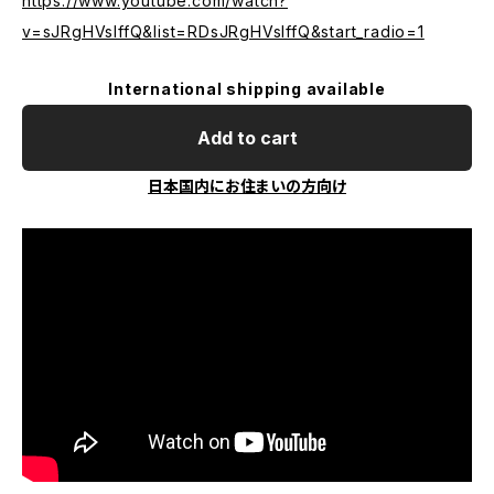
https://www.youtube.com/watch?
v=sJRgHVslffQ&list=RDsJRgHVslffQ&start_radio=1
International shipping available
Add to cart
日本国内にお住まいの方向け