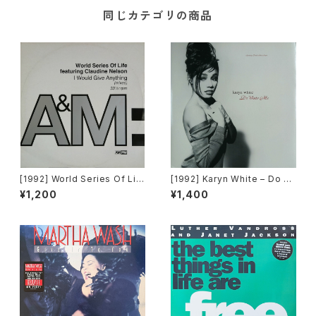
同じカテゴリの商品
[1992] World Series Of Lif
[1992] Karyn White – Do Un
e Featuring Claudine Nels
to Me / Walkin' The Dog
¥1,200
¥1,400
on – I Would Give Anything
[Warner Bros. Records]
(Mixes) [A&M Records]