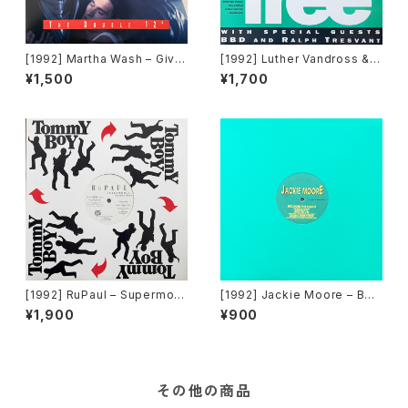
[1992] Martha Wash – Give
[1992] Luther Vandross & J
It To You [RCA][2枚組]
anet Jackson With Special
¥1,500
¥1,700
Guests BBD & Ralph Tresv
ant – The Best Things In Li
fe Are Free [Perspective R
ecords]
[1992] RuPaul – Supermod
[1992] Jackie Moore – Bec
el (You Better Work) / Hou
ause The Night [Discomag
¥1,900
¥900
se Of Love [Tommy Boy]
ic Records]
その他の商品