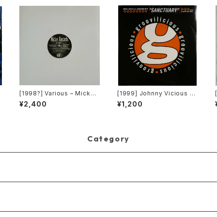
T
[1998?] Various – Micky
[1999] Johnny Vicious F
Records Vol.41 [Micky R
eat. Dangerous Dave – S
¥2,400
¥1,200
ecords.][PROMO]
anctuary [Groovilicious]
Category