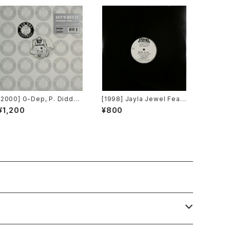
[2000] G-Dep, P. Diddy
[1998] Jayla Jewel Featu
& Black Rob – Let's Get It
ring Grand Puba – I Like
¥1,200
¥800
[Bad Boy Entertainment]
What U Do To Me (Remi
x) [Stryke Entertainment]