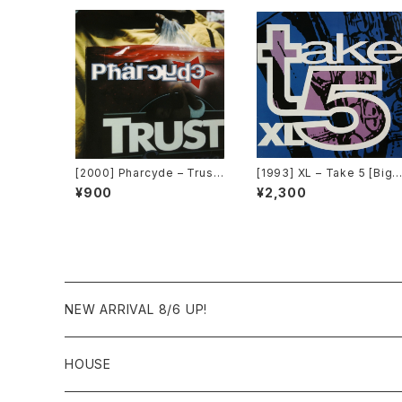
[2000] Pharcyde – Trust
[1993] XL – Take 5 [Big 
[Edel America Records]
ime International]
¥900
¥2,300
NEW ARRIVAL 8/6 UP!
HOUSE