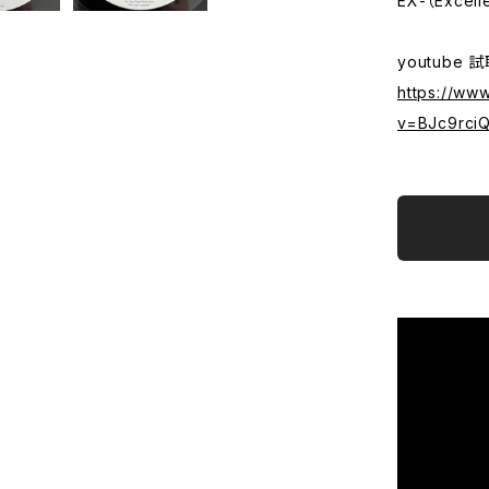
EX-（Excell
youtube 
https://ww
v=BJc9rciQ