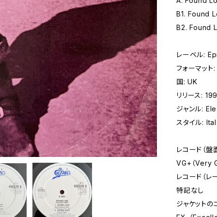
A. Found Lo
B1. Found L
B2. Found 
レーベル: Epi
フォーマット: レ
国: UK
リリース: 19
ジャンル: Elec
スタイル: Ita
レコード（盤
VG+（Very
レコード（レ
特記なし
ジャケットの