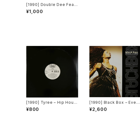
[1990] Double Dee Featu
ring Dany – Found Love
¥1,000
[Epic]
[1990] Tyree – Hip Hous
[1990] Black Box – Ever
e Is The Style [D.J. Inter
body, Everybody [Deco
¥800
¥2,600
national Records]
struction]