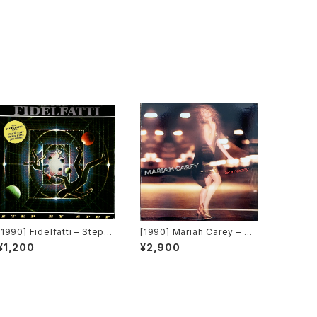
[1990] Fidelfatti – Step B
[1990] Mariah Carey – So
y Step [Magic Service]
meday [Columbia]
¥1,200
¥2,900