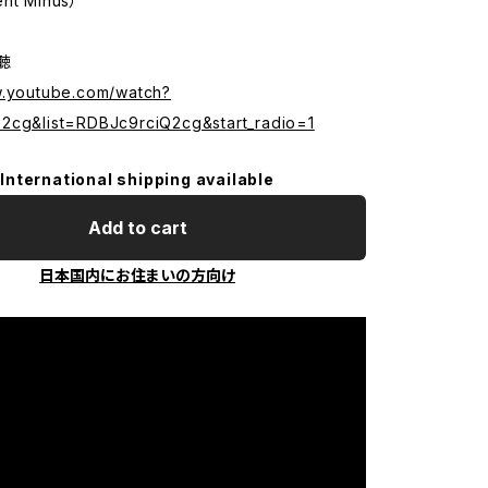
ent Minus）
試聴
w.youtube.com/watch?
2cg&list=RDBJc9rciQ2cg&start_radio=1
International shipping available
Add to cart
日本国内にお住まいの方向け