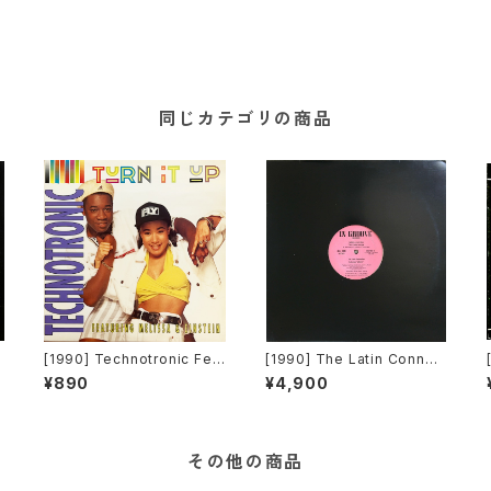
同じカテゴリの商品
y
[1990] Technotronic Fea
[1990] The Latin Connec
n
turing Melissa & Einstein
tion Featuring Angel – Va
¥890
¥4,900
– Turn It Up [Swanyard R
mos [In Groove Records]
ecords Ltd]
その他の商品