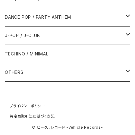
1992年
1996年
2001年
2001年
1987年
2010年
1990年
1990年
2000年代
2000年代
1980年代
DANCE POP / PARTY ANTHEM
1993年
1997年
2002年
2002年
1988年
2011年
1991年
1991年
2000年
1985年・以前
1990年代
1980年代
J-POP / J-CLUB
1994年
1998年
2003年
2003年
1989年
2012年
1992年
1992年
2001年
1986年
1990年
1988年・以前
2000年代
1990年代
1980年代
TECHINO / MINIMAL
1995年
1999年
2004年
2004年
2013年
1993年 - 1999年
1993年
2002年・以降
1987年
1991年
1989年
2000年
1990年
2000年代
1990年代
OTHERS
1996年
2005年
2005年
2014年
1994年
1988年
1992年
2001年
1991年
2000年
1990年
2000年代
1980年代
1997年
2006年
2006年
2015年
1995年
1989年
1993年
2002年
1992年
プライバシーポリシー
2001年
1991年
2000年
1985年・以前
1990年代
特定商取引法に基づく表記
1998年
2007年
2007年
2016年
1996年 - 1999年
1994年
2003年
1993年
2002年
1992年
2001年
1986年
1990年
2000年代
© ビークルレコード -Vehicle Records-
1999年
2008年
2008年