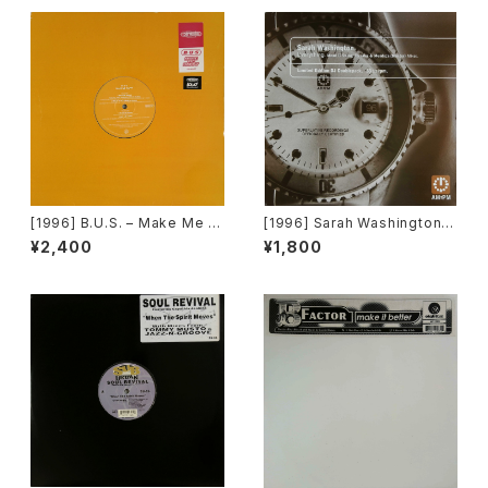
[1996] B.U.S. – Make Me H
[1996] Sarah Washington –
appy [Paratone][在庫B]
Everything (Mood II Swing
¥2,400
¥1,800
/ Torrales & Mendoza (Me
ntor) Mixes) [AM:PM][2枚
組]