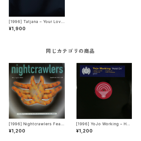
[1996] Tatjana – Your Love
Is Magic / Santa Maria (Re
¥1,900
mix) [Cutting Edge]
同じカテゴリの商品
[1996] Nightcrawlers Featu
[1996] YoJo Working – Hol
ring John Reid – Should I E
d On [Sound Of Ministry][2
¥1,200
¥1,200
ver (Fall In Love) [1st Aven
枚組][PROMO]
ue Records]