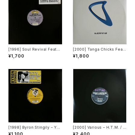
[1996] Soul Revival Featuri
[2000] Tanga Chicks Featu
ng Capathia Jenkins – Whe
ring Dimitri & Tom – Brasil
¥1,700
¥1,800
n The Spirit Moves [Sub-U
Over Zurich [Subliminal][2
rban][2枚組]
枚組]
[1998] Byron Stingily – You
[2000] Various – H.T.M. / B
Make Me Feel (Mighty Rea
ack To "Disco" Request 0
¥1,100
¥2,400