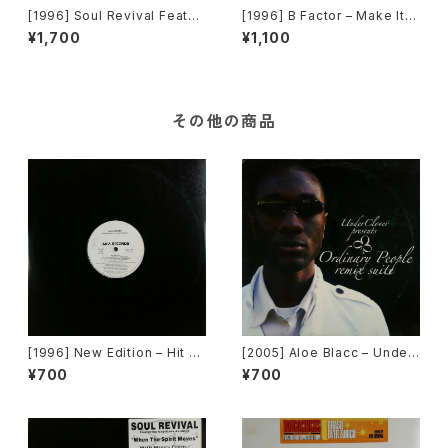
[1996] Soul Revival Featuri
[1996] B Factor – Make It B
ng Capathia Jenkins – Whe
etter [Eightball Records]
¥1,700
¥1,100
n The Spirit Moves [Sub-U
rban][2枚組]
その他の商品
[1996] New Edition – Hit M
[2005] Aloe Blacc – Under
e Off [MCA Records][PRO
Clover Presents Ordinary
¥700
¥700
MO]
People Remix Suite [Unde
rClover Records]