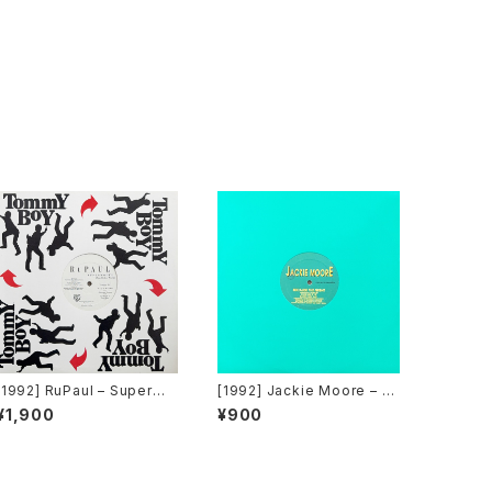
[1992] RuPaul – Supermo
[1992] Jackie Moore – B
del (You Better Work) / H
ecause The Night [Disco
¥1,900
¥900
ouse Of Love [Tommy B
magic Records]
oy]