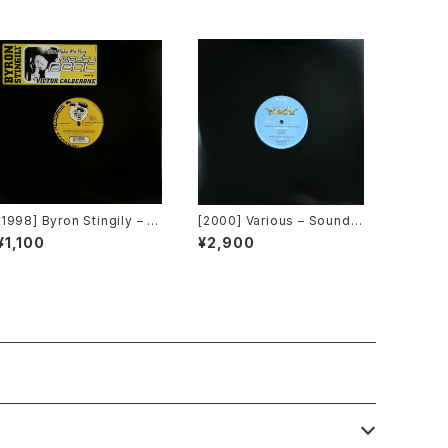
[1998] Byron Stingily – Y
[2000] Various – Sound F
ou Make Me Feel (Might
actory Y&Co. / Back To T
¥1,100
¥2,900
y Real) [Nervous Record
he "Disco" 〜私もDiscoへ
s]
連れていって〜 Request 0
0.00.05 [Avex Trax][VEJ
T-89071]