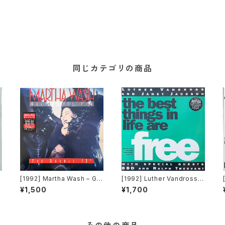
同じカテゴリの商品
[1992] Martha Wash – Giv
[1992] Luther Vandross &
e It To You [RCA][2枚組]
Janet Jackson With Spe
¥1,500
¥1,700
cial Guests BBD & Ralph
Tresvant – The Best Thi
ngs In Life Are Free [Per
spective Records]