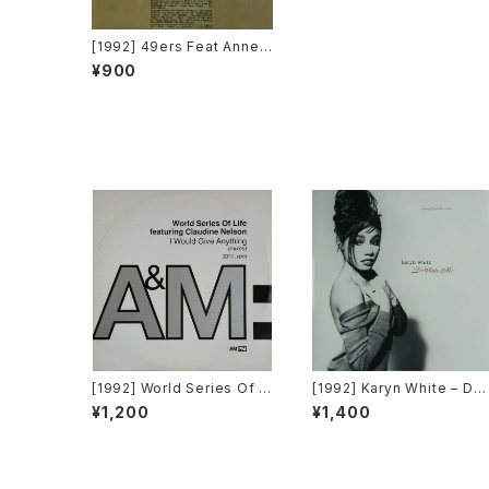
[1992] 49ers Feat Anne
Marie Smith – The Mess
¥900
age [Media Records]
[1992] World Series Of Li
[1992] Karyn White – Do
fe Featuring Claudine Ne
Unto Me / Walkin' The D
¥1,200
¥1,400
lson – I Would Give Anyth
og [Warner Bros. Record
ing (Mixes) [A&M Record
s]
s]