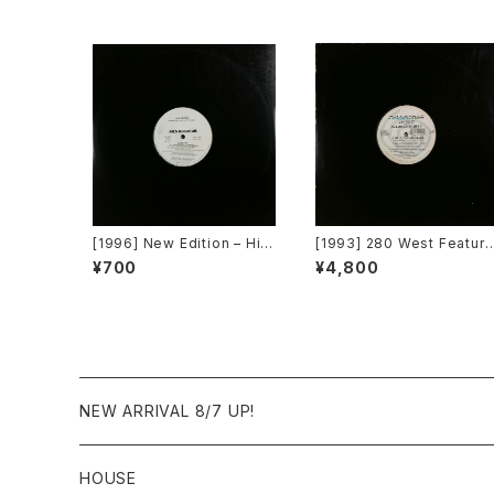
[1996] New Edition – Hit
[1993] 280 West Featuri
Me Off [MCA Records][P
g Diamond Temple – Lo
¥700
¥4,800
ROMO]
e's Masquerade [Kaleidi
ascope Records]
NEW ARRIVAL 8/7 UP!
HOUSE