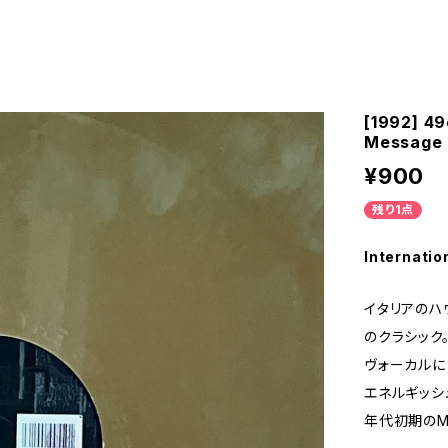
[1992] 49
Message 
¥900
残り1点
Internatio
イタリアのハウ
のクラシック
ヴォーカルには 
エネルギッシ
年代初期のMe