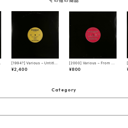
その他の商品
n
[1994?] Various – Untitle
[2000] Various – From Su
v
d (PM-669)[PoweRemix
per Dance Freak Vol. 83
¥2,400
¥800
Records]
/ Back To The "Disco" ~
私もDiscoへ連れていって~
Request 00.00.11 [Avex
Trax]
Category