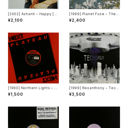
[2002] Ashanti – Happy [M
[1999] Planet Fuse – The R
urder Inc Records]
eal Face [Dance Pollution]
¥2,100
¥2,400
[1990] Northern Lights – J
[1999] Rexanthony – Tech
et Lag [Next Plateau Recor
nopolis [Franton]
¥1,500
¥3,500
ds Inc.]