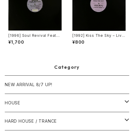
[1996] Soul Revival Featuri
[1992] Kiss The Sky – Livin
ng Capathia Jenkins – Whe
g For You / Voodoo Chile /
¥1,700
¥800
n The Spirit Moves [Sub-U
What Does It Take? / Don't
rban][2枚組]
Take Your Love [Not On La
bel (Kiss The Sky)]
Category
NEW ARRIVAL 8/7 UP!
HOUSE
1980年代
HARD HOUSE / TRANCE