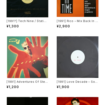
[1991?] Tech Nine / Static –
[1991] Rico – Mix Back In T
Slam Jam / Dream It [Strict
ime / What! [SMP]
¥1,300
¥2,900
ly Rhythm]
[1991] Adventures Of Stevi
[1991] Love Decade – So R
e V. – Jealousy [Mercury]
eal [Not On Label][PROM
¥1,200
¥1,900
O]