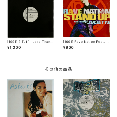
[1991] 2 Tuff – Jazz Thang
[1991] Rave Nation Featuri
(Remixes) [Intrigue Record
ng Juliette – Stand Up [Pul
¥1,200
¥900
s][PROMO]
se-8 Records]
その他の商品