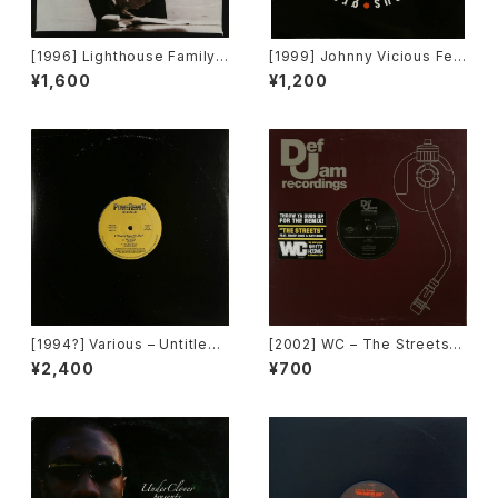
[1996] Lighthouse Family –
[1999] Johnny Vicious Fea
Ocean Drive [Wildcard]
t. Dangerous Dave – Sanct
¥1,600
¥1,200
uary [Groovilicious]
[1994?] Various – Untitled
[2002] WC – The Streets
(PM-669)[PoweRemix Rec
(Remix) [Def Jam Recordin
¥2,400
¥700
ords]
gs][PROMO]