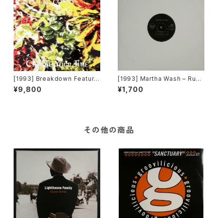
[1993] Breakdown Featurin
[1993] Martha Wash – Runa
g Conny – Change Your Ti
round + Carry On (The Tod
¥9,800
¥1,700
me [Out]
d Terry Club Remixes) [RC
A][在庫B]
その他の商品