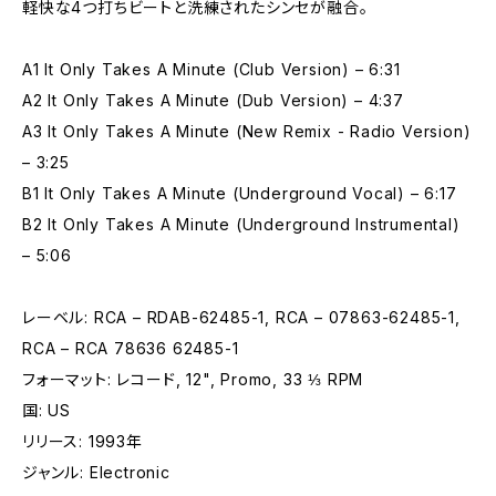
軽快な4つ打ちビートと洗練されたシンセが融合。
A1 It Only Takes A Minute (Club Version) – 6:31
A2 It Only Takes A Minute (Dub Version) – 4:37
A3 It Only Takes A Minute (New Remix - Radio Version)
– 3:25
B1 It Only Takes A Minute (Underground Vocal) – 6:17
B2 It Only Takes A Minute (Underground Instrumental)
– 5:06
レーベル: RCA – RDAB-62485-1, RCA – 07863-62485-1,
RCA – RCA 78636 62485-1
フォーマット: レコード, 12", Promo, 33 ⅓ RPM
国: US
リリース: 1993年
ジャンル: Electronic