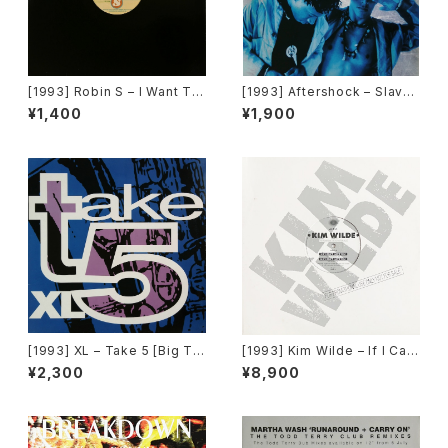
[1993] Robin S – I Want To
[1993] Aftershock – Slave
Thank You [Big Beat / Atla
To The Vibe [Virgin]
¥1,400
¥1,900
ntic][在庫B]
[1993] XL – Take 5 [Big Ti
[1993] Kim Wilde – If I Ca
me International]
n’t Have You [MCA Record
¥2,300
¥8,900
s][PROMO]