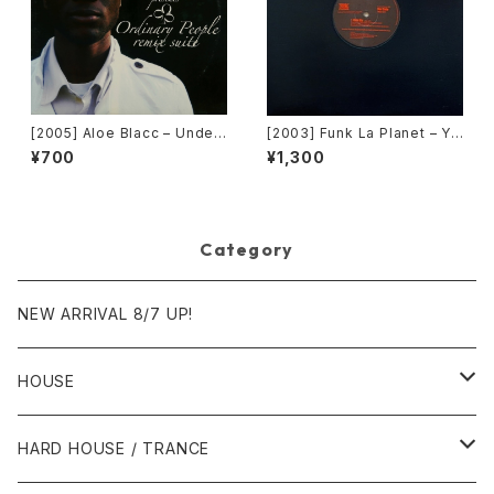
[2005] Aloe Blacc – Under
[2003] Funk La Planet – Yo
Clover Presents Ordinary
u Gave Me Love (Funk La
¥700
¥1,300
People Remix Suite [Unde
Planet 007)[Funk La Plane
rClover Records]
t]
Category
NEW ARRIVAL 8/7 UP!
HOUSE
1980年代
HARD HOUSE / TRANCE