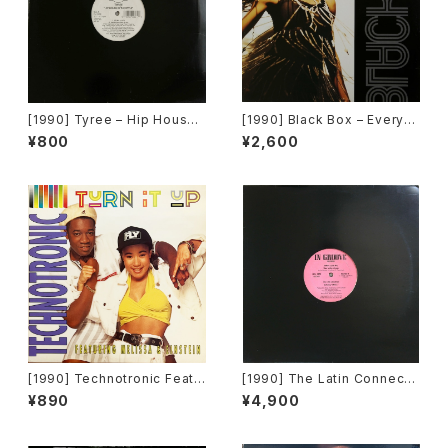
[1990] Tyree – Hip House I
[1990] Black Box – Everyb
s The Style [D.J. Internatio
ody, Everybody [Deconstr
¥800
¥2,600
nal Records]
uction]
[1990] Technotronic Featu
[1990] The Latin Connecti
ring Melissa & Einstein – T
on Featuring Angel – Vamo
¥890
¥4,900
urn It Up [Swanyard Recor
s [In Groove Records]
ds Ltd]