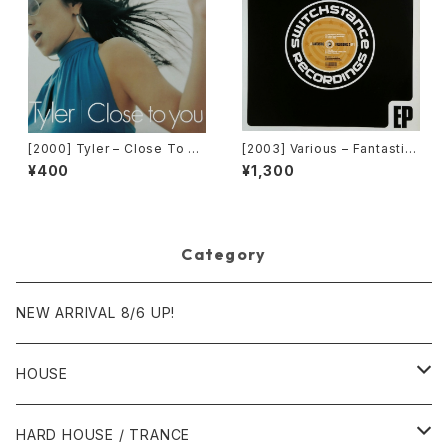
[2000] Tyler – Close To Yo
[2003] Various – Fantastic
u [Belo Records]
Freeriding 2 EP 1 [Switchst
¥400
¥1,300
ance Recordings]
Category
NEW ARRIVAL 8/6 UP!
HOUSE
1980年代
HARD HOUSE / TRANCE