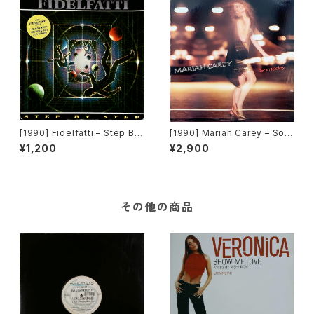
[1990] Fidelfatti – Step By
[1990] Mariah Carey – Som
Step [Magic Service]
eday [Columbia]
¥1,200
¥2,900
その他の商品