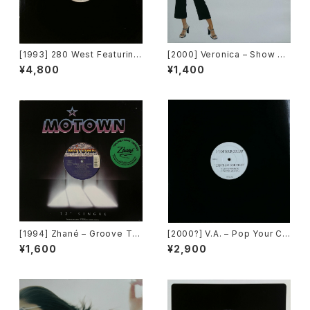
[1993] 280 West Featuring
[2000] Veronica – Show M
Diamond Temple – Love's
e Love [Urbanstar]
¥4,800
¥1,400
Masquerade [Kaleidiasco
pe Records]
[1994] Zhané – Groove Th
[2000?] V.A. – Pop Your Co
ang (Remix) [Motown][在庫
llar / Can't Go For That [No
¥1,600
¥2,900
B]
t On Label][PROMO]