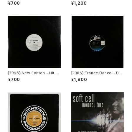
nnon & 3LW – Parents Just
ss [Botanica Del Jibaro]
¥700
¥1,200
Don't Understand [Jive, Ni
ck Records]
[1996] New Edition – Hit M
[1986] Trance Dance – Do
e Off [MCA Records][PRO
The Dance [Epic]
¥700
¥1,800
MO]