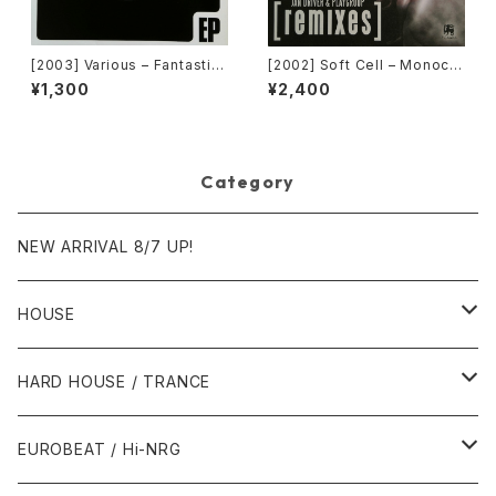
[2003] Various – Fantastic
[2002] Soft Cell – Monocul
Freeriding 2 EP 1 [Switchst
ture (Jan Driver & Playgrou
¥1,300
¥2,400
ance Recordings]
p Remixes) [3 Lanka]
Category
NEW ARRIVAL 8/7 UP!
HOUSE
1980年代
HARD HOUSE / TRANCE
1987年・以前
1990年代
1990年代
EUROBEAT / Hi-NRG