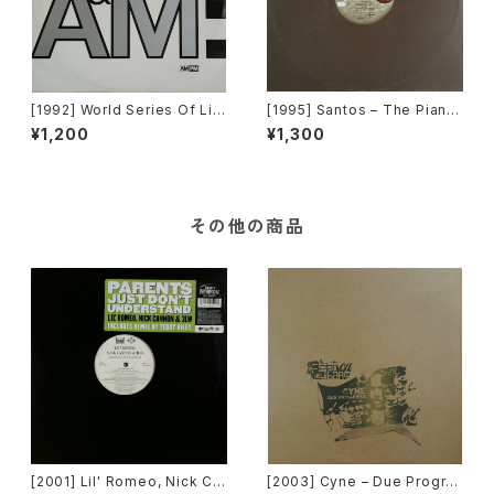
[1992] World Series Of Lif
[1995] Santos – The Piano
e Featuring Claudine Nels
[Mantra Vibes]
¥1,200
¥1,300
on – I Would Give Anything
(Mixes) [A&M Records]
その他の商品
[2001] Lil' Romeo, Nick Ca
[2003] Cyne – Due Progre