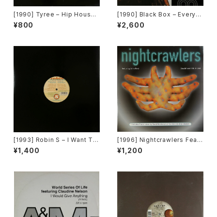
[1990] Tyree – Hip House I
[1990] Black Box – Everyb
s The Style [D.J. Internatio
ody, Everybody [Deconstr
¥800
¥2,600
nal Records]
uction]
[1993] Robin S – I Want To
[1996] Nightcrawlers Featu
Thank You [Big Beat / Atla
ring John Reid – Should I E
¥1,400
¥1,200
ntic][在庫B]
ver (Fall In Love) [1st Aven
ue Records]