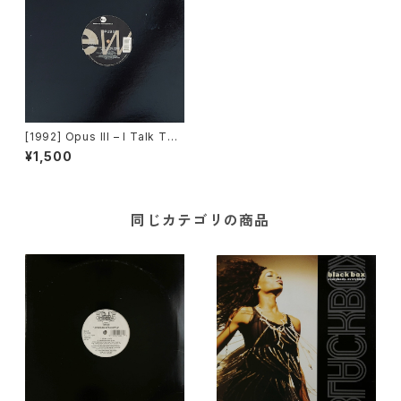
[1992] Opus III – I Talk To
The Wind [EastWest Recor
¥1,500
ds America]
同じカテゴリの商品