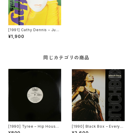
[1991] Cathy Dennis – Just
Another Dream [Polydor]
¥1,900
[在庫B]
同じカテゴリの商品
[1990] Tyree – Hip House I
[1990] Black Box – Everyb
s The Style [D.J. Internatio
ody, Everybody [Deconstr
¥800
¥2,600