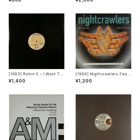
nal Records]
uction]
[1993] Robin S – I Want To
[1996] Nightcrawlers Featu
Thank You [Big Beat / Atla
ring John Reid – Should I E
¥1,400
¥1,200
ntic][在庫B]
ver (Fall In Love) [1st Aven
ue Records]