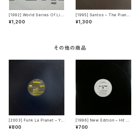
[1992] World Series Of Lif
[1995] Santos – The Piano
e Featuring Claudine Nels
[Mantra Vibes]
¥1,200
¥1,300
on – I Would Give Anything
(Mixes) [A&M Records]
その他の商品
[2003] Funk La Planet – Yo
[1996] New Edition – Hit M
u Gave Me Love (Funk La
e Off [MCA Records][PRO
¥800
¥700
Planet 008) [Funk La Plane
MO]
t]