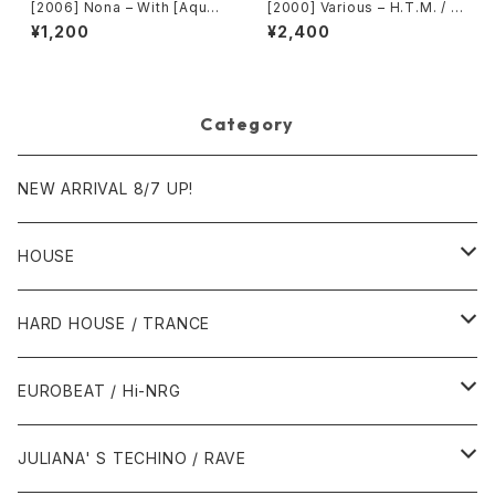
[2006] Nona – With [Aqua]
[2000] Various – H.T.M. / B
[PROMO]
ack To The "Disco" ~私もD
¥1,200
¥2,400
iscoへ連れていって~ Reques
t 00.00.14 [Avex Trax]
Category
NEW ARRIVAL 8/7 UP!
HOUSE
1980年代
HARD HOUSE / TRANCE
1987年・以前
1990年代
1990年代
EUROBEAT / Hi-NRG
1988年
1990年
1994年・以前
2000年代
2000年代
1980年代
JULIANA' S TECHINO / RAVE