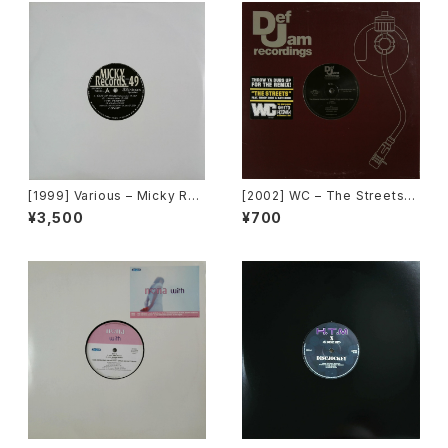
[1999] Various – Micky Rec
[2002] WC – The Streets
ord Vol. 49 [Micky Record
(Remix) [Def Jam Recordin
¥3,500
¥700
s Inc.][PROMO]
gs][PROMO]