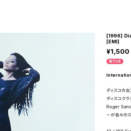
[1996] Di
[EMI]
¥1,500
残り1点
Internatio
ディスコの女王
ディスコクラ
Roger San
ーが各々のス