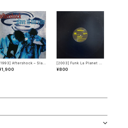
[1993] Aftershock – Slav
[2003] Funk La Planet – Y
e To The Vibe [Virgin]
ou Gave Me Love (Funk
¥1,900
¥800
La Planet 008) [Funk La
Planet]