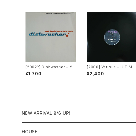
[2002?] Dishwasher – Yo
[2000] Various – H.T.M. /
u Will Always Find Me In
Back To The "Disco" ~
¥1,700
¥2,400
The Kitchen At Parties [K
もDiscoへ連れていって~ R
a2 Music]
quest 00.00.14 [Avex Tr
x]
NEW ARRIVAL 8/6 UP!
HOUSE