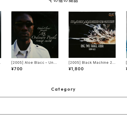
その他の商品
[2005] Aloe Blacc – Und
[2005] Black Machine 20
私
erClover Presents Ordin
05 – One, Two, Three, F
¥700
¥1,800
e
ary People Remix Suite
our (How Gee) [PLM Rec
a
[UnderClover Records]
ords]
Category