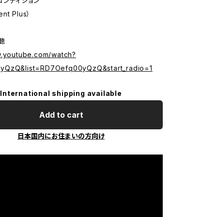
コンディション
ent Plus）
試聴
w.youtube.com/watch?
yQzQ&list=RD7Oefq00yQzQ&start_radio=1
International shipping available
Add to cart
日本国内にお住まいの方向け