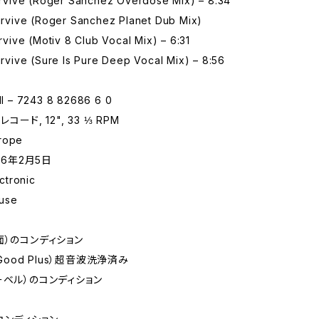
Survive (Roger Sanchez Overdose Mix) – 8:34
Survive (Roger Sanchez Planet Dub Mix)
Survive (Motiv 8 Club Vocal Mix) – 6:31
Survive (Sure Is Pure Deep Vocal Mix) – 8:56
 – 7243 8 82686 6 0
コード, 12", 33 ⅓ RPM
rope
96年2月5日
tronic
use
面）のコンディション
 Good Plus）超音波洗浄済み
ーベル）のコンディション