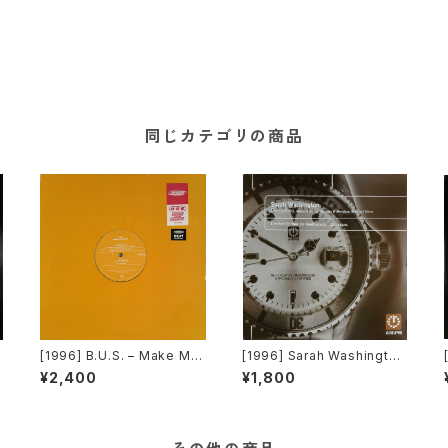
同じカテゴリの商品
[1996] B.U.S. – Make Me
[1996] Sarah Washington
r
Happy [Paratone][在庫B]
– Everything (Mood II Swi
¥2,400
¥1,800
ng / Torrales & Mendoza
(Mentor) Mixes) [AM:PM]
[2枚組]