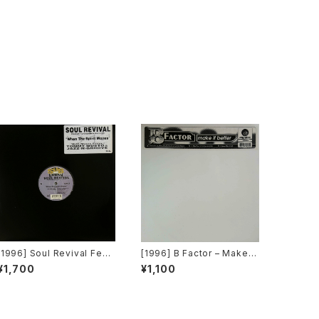
[1996] Soul Revival Feat
[1996] B Factor – Make It
uring Capathia Jenkins –
Better [Eightball Record
¥1,700
¥1,100
When The Spirit Moves
s]
[Sub-Urban][2枚組]