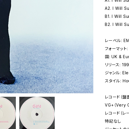
A1. I Will 
A2. I Will 
B1. I Will 
B2. I Will 
レーベル: EMI
フォーマット: レ
国: UK & Eu
リリース: 19
ジャンル: Elec
スタイル: Ho
レコード（盤
VG+（Very
レコード（レ
特記なし