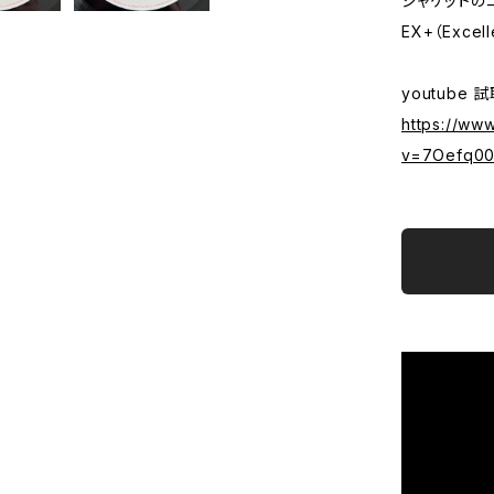
ジャケットの
EX+（Excell
youtube 
https://ww
v=7Oefq00