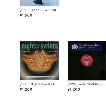
[1996] Diana – I Will Survi
ve (The Club Mixes) [EM
¥1,500
I]
[1996] Nightcrawlers Fea
[1996] YoJo Working – H
turing John Reid – Shoul
old On [Sound Of Minist
¥1,200
¥1,200
d I Ever (Fall In Love) [1st
y][2枚組][PROMO]
Avenue Records]