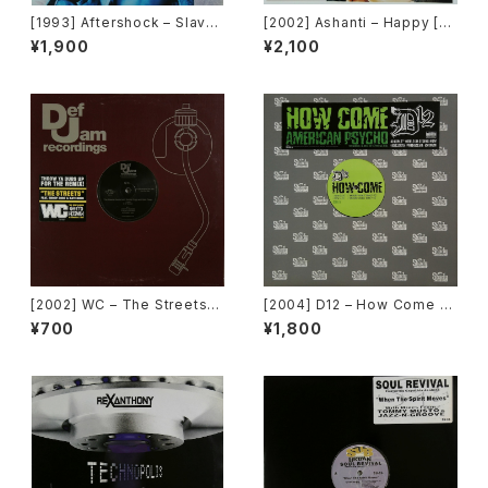
[1993] Aftershock – Slave
[2002] Ashanti – Happy [M
To The Vibe [Virgin]
urder Inc Records]
¥1,900
¥2,100
[2002] WC – The Streets
[2004] D12 – How Come /
(Remix) [Def Jam Recordin
American Psycho [Shady R
¥700
¥1,800
gs][PROMO]
ecords][PROMO]