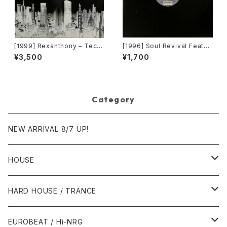
[1999] Rexanthony – Tech
[1996] Soul Revival Featuri
nopolis [Franton]
ng Capathia Jenkins – Whe
¥3,500
¥1,700
n The Spirit Moves [Sub-U
rban][2枚組]
Category
NEW ARRIVAL 8/7 UP!
HOUSE
1980年代
HARD HOUSE / TRANCE
1987年・以前
1990年代
1990年代
EUROBEAT / Hi-NRG