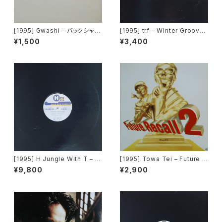
[1995] Gwashi – バックシャン
[1995] trf – Winter Grooves
[Heavy Shit]
[Avex Trax]
¥1,500
¥3,400
[1995] H Jungle With T – W
[1995] Towa Tei – Future R
ow War Tonight ~時には起こ
ecall 2 [For Life Records]
¥9,800
¥2,900
せよムーヴメント[Avex Trax]
[PROMO]