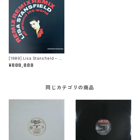
[1989] Lisa Stansfield – All
Around The World (Around
¥888,888
The House Mix) [Arista]
同じカテゴリの商品