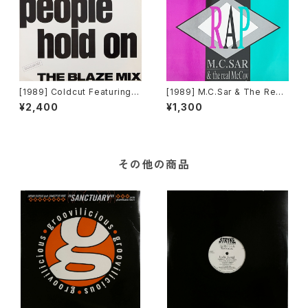
[1989] Coldcut Featuring L
[1989] M.C.Sar & The Real
isa Stansfield – People Ho
McCoy – Pump Up The Ja
¥2,400
¥1,300
ld On (The Blaze Mix) [Inte
m - Rap [ZYX Records]
rcord]
その他の商品