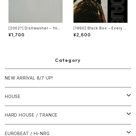
[2002?] Dishwasher – You
[1990] Black Box – Everyb
Will Always Find Me In The
ody, Everybody [Deconstr
¥1,700
¥2,600
Kitchen At Parties [Ka2 Mu
uction]
sic]
Category
NEW ARRIVAL 8/7 UP!
HOUSE
1980年代
HARD HOUSE / TRANCE
1987年・以前
1990年代
1990年代
EUROBEAT / Hi-NRG