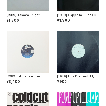
[1989] Tamara Knight – To
[1989] Cappella – Get Out
Be Real [About Music]
Of My Case [Media Recor
¥1,700
¥1,900
ds]
[1989] Lil Louis – French Ki
[1989] Ellis D – Took My L
ss [Epic]
ove Away [Minimal Record
¥3,400
¥900
s]