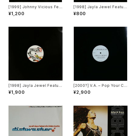
[1999] Johnny Vicious Fea
[1998] Jayla Jewel Featuri
t. Dangerous Dave – Sanct
ng Grand Puba – I Like Wh
¥1,200
¥800
uary [Groovilicious]
at U Do To Me (Remix) [Str
yke Entertainment]
[1998] Jayla Jewel Featuri
[2000?] V.A. – Pop Your Co
ng Grand Puba – I Like Wh
llar / Can't Go For That [No
¥1,900
¥2,900
at U Do To Me (Remix) [Str
t On Label][PROMO]
yke Entertainment]