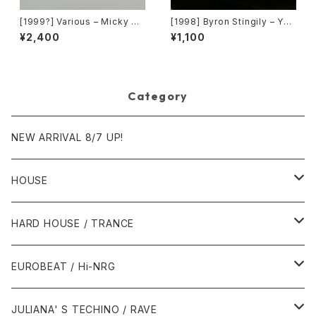
[1999?] Various – Micky Re
[1998] Byron Stingily – You
cords Vol.41 [Micky Recor
Make Me Feel (Mighty Rea
¥2,400
¥1,100
ds.][PROMO]
l) [Nervous Records]
Category
NEW ARRIVAL 8/7 UP!
HOUSE
1980年代
HARD HOUSE / TRANCE
1987年・以前
1990年代
1990年代
EUROBEAT / Hi-NRG
1988年
1990年
1994年・以前
2000年代
2000年代
1980年代
JULIANA' S TECHINO / RAVE