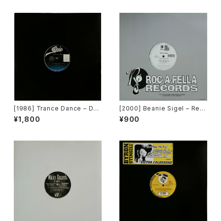
rban][2枚組]
ck Records]
[1986] Trance Dance – Do
[2000] Beanie Sigel – Rem
The Dance [Epic]
ember Them Days / Raw &
¥1,800
¥900
Uncut [Roc-A-Fella Record
s]