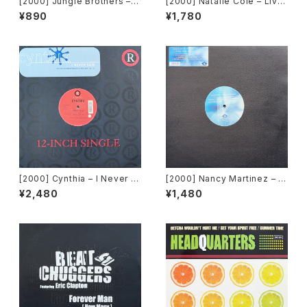
[2000] Jungle Brothers – F
[2000] Natalie Cole – Livi
reakin' You [Gee Street]
n' For Love [Elektra]
¥890
¥1,780
[2000] Cynthia – I Never S
[2000] Nancy Martinez – F
aid [Robbins]
or The First Time [Dream
¥2,480
¥1,480
Beat][2枚組]