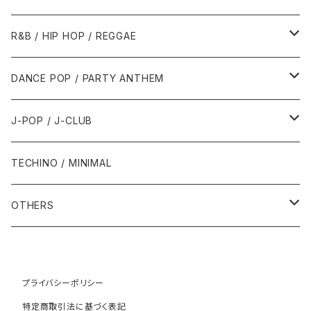
1989年
1991年
1995年
2000年
2000年
1986年・以前
2010年代
1990年代
1990年代
R&B / HIP HOP / REGGAE
1992年
1996年
2001年
2001年
1987年
2010年
1990年
1990年
2000年代
2000年代
1980年代
DANCE POP / PARTY ANTHEM
1993年
1997年
2002年
2002年
1988年
2011年
1991年
1991年
2000年
1985年・以前
1990年代
1980年代
J-POP / J-CLUB
1994年
1998年
2003年
2003年
1989年
2012年
1992年
1992年
2001年
1986年
1990年
1988年・以前
2000年代
1990年代
1980年代
TECHINO / MINIMAL
1995年
1999年
2004年
2004年
2013年
1993年 - 1999年
1993年
2002年・以降
1987年
1991年
1989年
2000年
1990年
2000年代
1990年代
OTHERS
1996年
2005年
2005年
2014年
1994年
1988年
1992年
2001年
1991年
2000年
1990年
2000年代
1980年代
1997年
2006年
2006年
2015年
1995年
1989年
1993年
2002年
1992年
プライバシーポリシー
2001年
1991年
2000年
1985年・以前
1990年代
特定商取引法に基づく表記
1998年
2007年
2007年