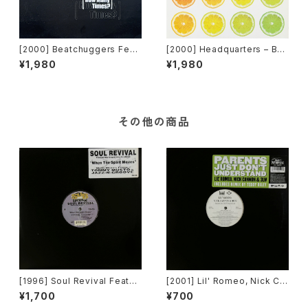
[2000] Beatchuggers Feat
[2000] Headquarters – Bet
uring Eric Clapton – Foreve
cha Wouldn't Hurt Me [Unit
¥1,980
¥1,980
r Man (How Many Times?)
y Records Inc.]
[TIME]
その他の商品
[1996] Soul Revival Featuri
[2001] Lil' Romeo, Nick Ca
ng Capathia Jenkins – Whe
nnon & 3LW – Parents Just
¥1,700
¥700
n The Spirit Moves [Sub-U
Don't Understand [Jive, Ni