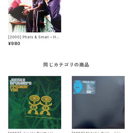
[2000] Phats & Small – Har
vest For The World / Bright
¥980
on Beach [Multiply Record
s]
同じカテゴリの商品