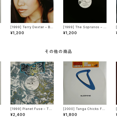
u
[1999] Terry Dexter – Bet
[1999] The Sopranos – U
e
ter Than Me [Warner Bro
ntitled [Muggsy Record
¥1,200
¥1,200
s. Records][在庫B]
s]
その他の商品
[1999] Planet Fuse – The
[2000] Tanga Chicks Fea
o
Real Face [Dance Polluti
turing Dimitri & Tom – Bra
¥2,400
¥1,800
D
on]
sil Over Zurich [Sublimin