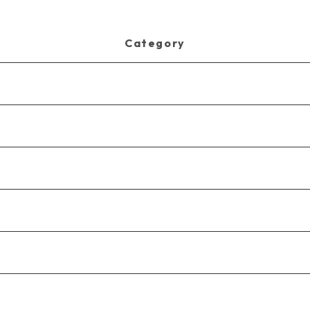
al][2枚組]
Category