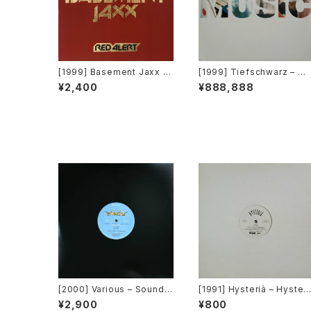
[1999] Basement Jaxx –
[1999] Tiefschwarz – M
Red Alert [XL Recording
sic (Part 2) [Benztown R
¥2,400
¥888,888
s, Atlantic Jaxx]
cords]
[2000] Various – Sound F
[1991] Hysterià – Hysteri
actory Y&Co. / Back To T
a (There's No Reason T
¥2,900
¥800
he "Disco" 〜私もDiscoへ
Be Disturbed) [T.A.O.B. 