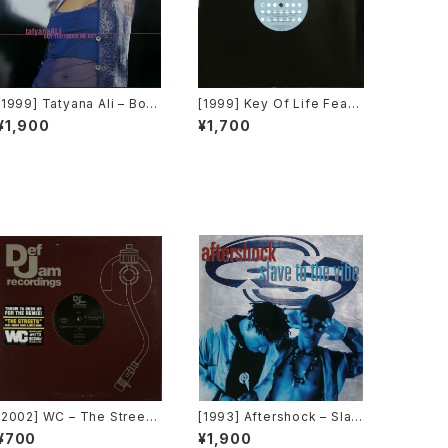
[1999] Tatyana Ali – Boy
[1999] Key Of Life Featu
You Knock Me Out [Epic]
ring Alison Limerick – Thi
¥1,900
¥1,700
s Love / Tender Illusion
[Victor]
[2002] WC – The Streets
[1993] Aftershock – Slav
(Remix) [Def Jam Recor
e To The Vibe [Virgin]
¥700
¥1,900
dings][PROMO]