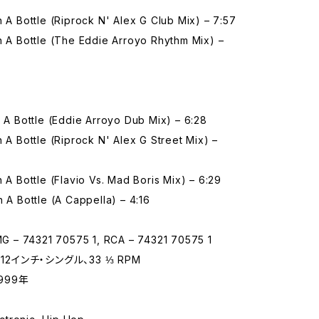
n A Bottle (Riprock N' Alex G Club Mix) – 7:57
n A Bottle (The Eddie Arroyo Rhythm Mix) –
n A Bottle (Eddie Arroyo Dub Mix) – 6:28
n A Bottle (Riprock N' Alex G Street Mix) –
n A Bottle (Flavio Vs. Mad Boris Mix) – 6:29
n A Bottle (A Cappella) – 4:16
– 74321 70575 1, RCA – 74321 70575 1
12インチ・シングル、33 ⅓ RPM
999年