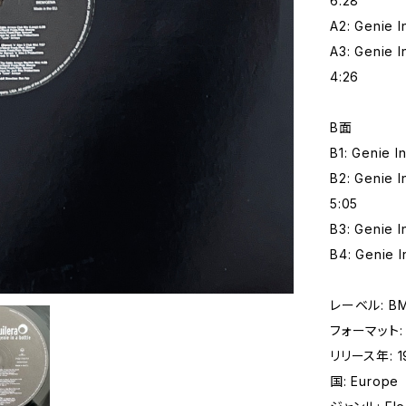
6:28
A2: Genie I
A3: Genie I
4:26
B面
B1: Genie I
B2: Genie I
5:05
B3: Genie I
B4: Genie I
レーベル: BMG 
フォーマット: 
リリース年: 1
国: Europe