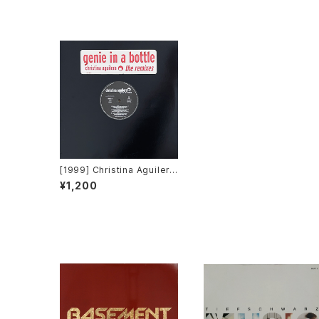
[1999] Christina Aguilera
– Genie In A Bottle (The
¥1,200
Remixes) [BMG / RCA]