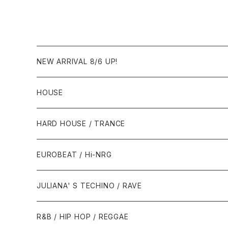
連れていって〜 Request 0
ance]
0.00.05 [Avex Trax][VEJ
T-89071]
NEW ARRIVAL 8/6 UP!
HOUSE
1980年代
HARD HOUSE / TRANCE
1987年・以前
1990年代
1990年代
EUROBEAT / Hi-NRG
1988年
1990年
1994年・以前
2000年代
2000年代
1980年代
JULIANA' S TECHINO / RAVE
1989年
1991年
1995年
2000年
2000年
1986年・以前
2010年代
1990年代
1990年代
R&B / HIP HOP / REGGAE