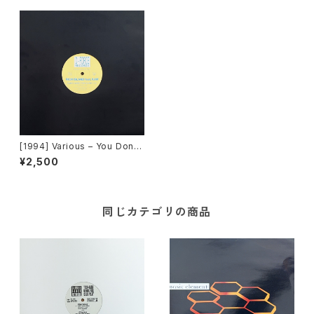
[1994] Various – You Don't
Want None!! / Kam's Quest
¥2,500
For Glory [D-Force Record
s]
同じカテゴリの商品