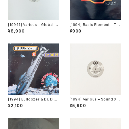
[1994?] Various – Global D
[1994] Basic Element – To
ance Network - TECH・KAR
uch [EMI United Kingdom]
¥8,900
¥900
A REMIX FOR CLUB PLAY
[Sony][PROMO]
[1994] Bulldozer & Dr. D.O.
[1994] Various – Sound X P
P.E. – I Wanna Go Up! [Bull
resents [Sony][PROMO]
¥2,100
¥5,900
dozer Records]