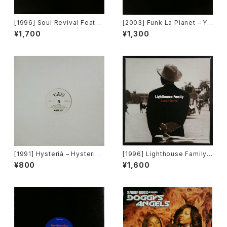
[1996] Soul Revival Featuri
[2003] Funk La Planet – Yo
ng Capathia Jenkins – Whe
u Gave Me Love (Funk La
¥1,700
¥1,300
n The Spirit Moves [Sub-U
Planet 007)[Funk La Plane
rban][2枚組]
t]
[1991] Hysterià – Hysteria
[1996] Lighthouse Family –
(There's No Reason To Be
Ocean Drive [Wildcard]
¥800
¥1,600
Disturbed) [T.A.O.B. Danc
e]