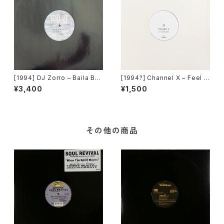
[1994] DJ Zorro – Baila Bail
[1994?] Channel X – Feel M
a [Volume]
y Love [WL Records]
¥3,400
¥1,500
その他の商品