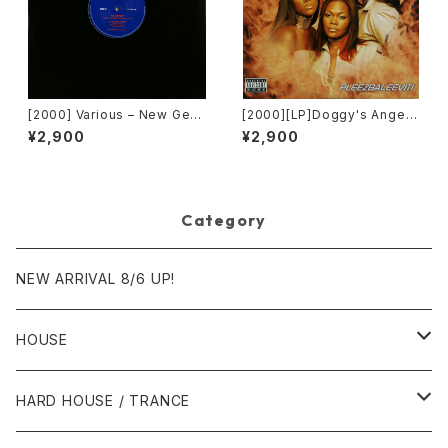
[2000] Various – New Gen
[2000][LP]Doggy's Angels
eration / Back To The "Dis
– Pleezbaleevit! [TVT Rec
¥2,900
¥2,900
co" ~私もDiscoへ連れていっ
ords][2枚組]
て~ [Avex Trax]
Category
NEW ARRIVAL 8/6 UP!
HOUSE
1980年代
HARD HOUSE / TRANCE