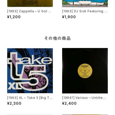
[1993] Cappella – U Got 2
[1993] DJ Sick Featuring D
Know (Remixes) [Media R
r. D.O.P.E. & Bulldozer – Pai
¥1,200
¥1,900
ecords]
nt It Blue [Bulldozer Recor
ds]
その他の商品
[1993] XL – Take 5 [Big Ti
[1994?] Various – Untitled
me International]
(PM-669)[PoweRemix Rec
¥2,300
¥2,400
ords]