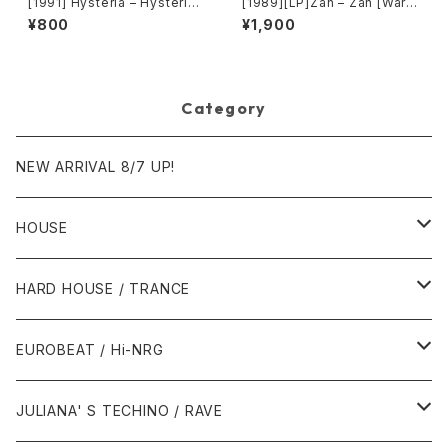
[1991] Hysterià – Hysteria
[1989][LP]Zan – Zan [Warn
(There's No Reason To Be
er Bros. Records]
¥800
¥1,900
Disturbed) [T.A.O.B. Danc
e]
Category
NEW ARRIVAL 8/7 UP!
HOUSE
1980年代
HARD HOUSE / TRANCE
1987年・以前
1990年代
1990年代
EUROBEAT / Hi-NRG
1988年
1990年
1994年・以前
2000年代
2000年代
1980年代
JULIANA' S TECHINO / RAVE