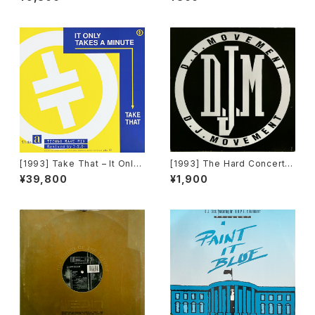
on – Rave Technopolis To
Say Goodbye / Do Ya Wan
kyo [Sony Records][PROM
na Party [Decadance Reco
O]
rds]
[1993] Take That – It Only
[1993] The Hard Concert –
Takes A Minute (I.S.D. Rem
Rhythm Is Hard [DJ Move
¥39,800
¥1,900
ix) [RCA]
ment]