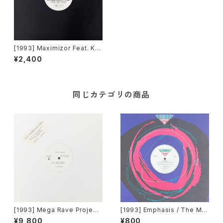
[1993] Maximizor Feat. Ka
m + Paula – I Like It (Give It
¥2,400
To Me) [D-Force Records]
同じカテゴリの商品
[1993] Mega Rave Project
[1993] Emphasis / The Ma
Produced By John Robins
nipulator – Goodbye Baby
¥9,800
¥800