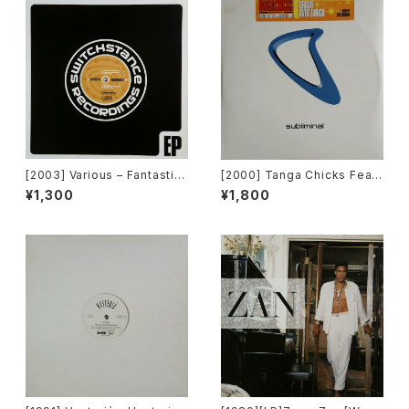
[2003] Various – Fantastic
[2000] Tanga Chicks Featu
Freeriding 2 EP 1 [Switchst
ring Dimitri & Tom – Brasil
¥1,300
¥1,800
ance Recordings]
Over Zurich [Subliminal][2
枚組]