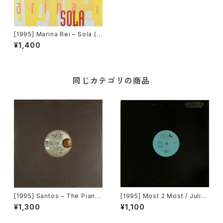
[1995] Marina Rei – Sola (H
ouse Mixes) [X-Energy Re
¥1,400
cords]
同じカテゴリの商品
[1995] Santos – The Piano
[1995] Most 2 Most / Julian
[Mantra Vibes]
Golson – Soul 4 Real / Ope
¥1,300
¥1,100
n Your Eyes [Choice Recor
ds][PROMO]