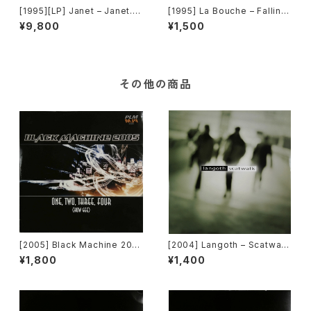
[1995][LP] Janet – Janet.R
[1995] La Bouche – Fallin' I
emixed [Virgin][2枚組]
n Love [Logic Records]
¥9,800
¥1,500
その他の商品
[2005] Black Machine 200
[2004] Langoth – Scatwalk
5 – One, Two, Three, Four
[Sunshine Enterprises]
¥1,800
¥1,400
(How Gee) [PLM Records]