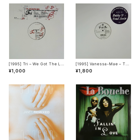
[1995] Tri – We Got The Lo
[1995] Vanessa-Mae – Toc
ve [Epic]
cata & Fugue In D Minor [A
¥1,000
¥1,800
ngel Records]