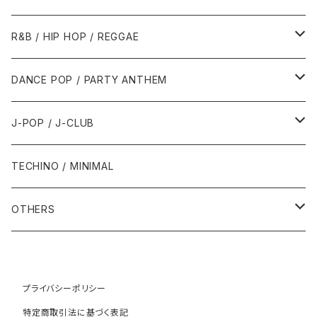
1989年
1991年
1995年
2000年
2000年
1986年・以前
2010年代
1990年代
1990年代
R&B / HIP HOP / REGGAE
1992年
1996年
2001年
2001年
1987年
2010年
1990年
1990年
2000年代
2000年代
1980年代
DANCE POP / PARTY ANTHEM
1993年
1997年
2002年
2002年
1988年
2011年
1991年
1991年
2000年
1985年・以前
1990年代
1980年代
J-POP / J-CLUB
1994年
1998年
2003年
2003年
1989年
2012年
1992年
1992年
2001年
1986年
1990年
1988年・以前
2000年代
1990年代
1980年代
TECHINO / MINIMAL
1995年
1999年
2004年
2004年
2013年
1993年 - 1999年
1993年
2002年・以降
1987年
1991年
1989年
2000年
1990年
2000年代
1990年代
OTHERS
1996年
2005年
2005年
2014年
1994年
1988年
1992年
2001年
1991年
2000年
1990年
2000年代
1980年代
1997年
2006年
2006年
2015年
1995年
1989年
1993年
2002年
1992年
プライバシーポリシー
2001年
1991年
2000年
1985年・以前
1990年代
特定商取引法に基づく表記
1998年
2007年
2007年