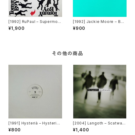
[1992] RuPaul – Supermod
[1992] Jackie Moore – Bec
el (You Better Work) / Hou
ause The Night [Discomag
¥1,900
¥900
se Of Love [Tommy Boy]
ic Records]
その他の商品
[1991] Hysterià – Hysteria
[2004] Langoth – Scatwalk
(There's No Reason To Be
[Sunshine Enterprises]
¥800
¥1,400
Disturbed) [T.A.O.B. Danc