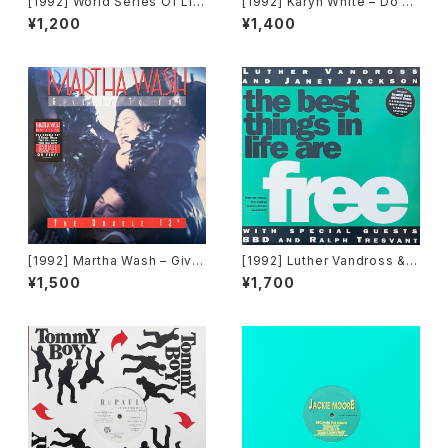
[1992] World Series Of Lif
[1992] Karyn White – Do Un
e Featuring Claudine Nels
to Me / Walkin' The Dog
¥1,200
¥1,400
on – I Would Give Anything
[Warner Bros. Records]
(Mixes) [A&M Records]
[1992] Martha Wash – Give
[1992] Luther Vandross & J
It To You [RCA][2枚組]
anet Jackson With Special
¥1,500
¥1,700
Guests BBD & Ralph Tresv
ant – The Best Things In Li
fe Are Free [Perspective R
ecords]