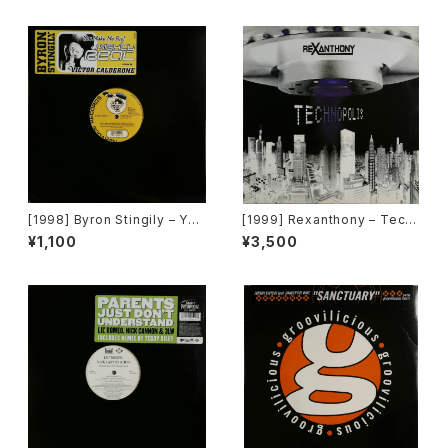
e]
[1998] Byron Stingily – You
[1999] Rexanthony – Tech
Make Me Feel (Mighty Rea
nopolis [Franton]
¥1,100
¥3,500
l) [Nervous Records]