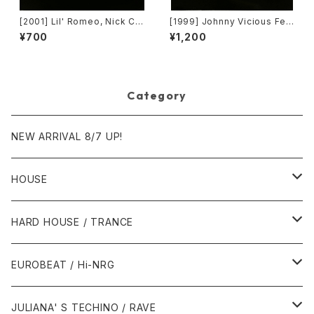
[2001] Lil' Romeo, Nick Ca
[1999] Johnny Vicious Fea
nnon & 3LW – Parents Just
t. Dangerous Dave – Sanct
¥700
¥1,200
Don't Understand [Jive, Ni
uary [Groovilicious]
ck Records]
Category
NEW ARRIVAL 8/7 UP!
HOUSE
1980年代
HARD HOUSE / TRANCE
1987年・以前
1990年代
1990年代
EUROBEAT / Hi-NRG
1988年
1990年
1994年・以前
2000年代
2000年代
1980年代
JULIANA' S TECHINO / RAVE