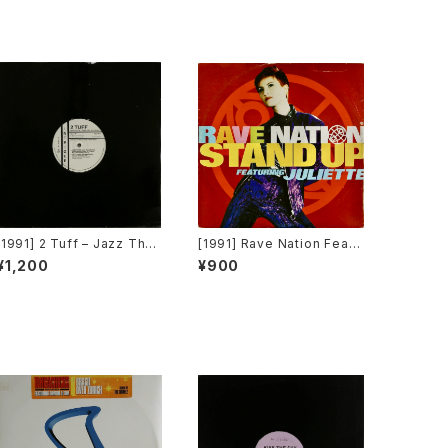
[1991] 2 Tuff – Jazz Than
[1991] Rave Nation Featu
g (Remixes) [Intrigue Re
ring Juliette – Stand Up
¥1,200
¥900
cords][PROMO]
[Pulse-8 Records]