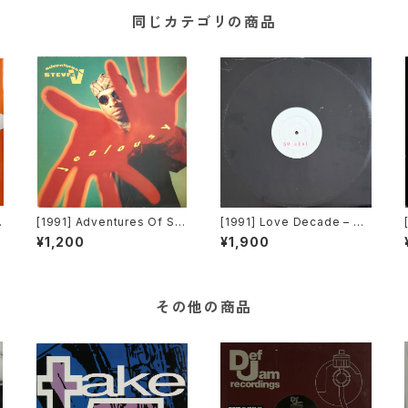
同じカテゴリの商品
[1991] Adventures Of Ste
[1991] Love Decade – So
vie V. – Jealousy [Mercur
Real [Not On Label][PRO
¥1,200
¥1,900
y]
MO]
その他の商品