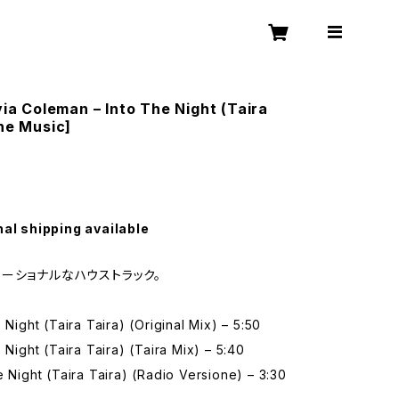
lvia Coleman – Into The Night (Taira
ine Music]
nal shipping available
ーショナルなハウストラック。
 Night (Taira Taira) (Original Mix) – 5:50
e Night (Taira Taira) (Taira Mix) – 5:40
e Night (Taira Taira) (Radio Versione) – 3:30