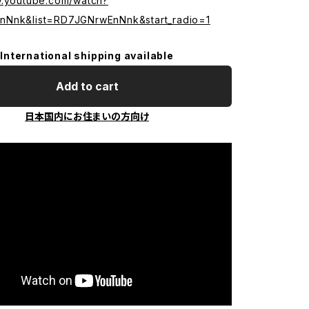
w.youtube.com/watch?
nNnk&list=RD7JGNrwEnNnk&start_radio=1
International shipping available
Add to cart
日本国内にお住まいの方向け