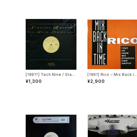
[1991?] Tech Nine / Stati
[1991] Rico – Mix Back In
c – Slam Jam / Dream It
Time / What! [SMP]
¥1,300
¥2,900
[Strictly Rhythm]