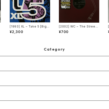
c
[1993] XL – Take 5 [Big T
[2002] WC – The Streets
ime International]
(Remix) [Def Jam Recor
¥2,300
¥700
dings][PROMO]
Category