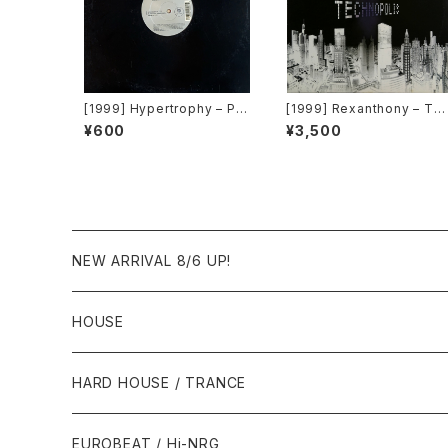
[1999] Hypertrophy – Pul
[1999] Rexanthony – Te
lover [Tommy Boy Silver
hnopolis [Franton]
¥600
¥3,500
Label]
NEW ARRIVAL 8/6 UP!
HOUSE
1980年代
HARD HOUSE / TRANCE
1987年・以前
1990年代
1990年代
EUROBEAT / Hi-NRG