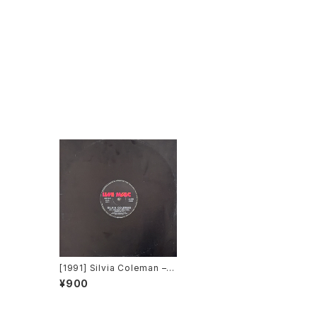
[1991] Silvia Coleman – I
nto The Night (Taira Tair
¥900
a) [Line Music]