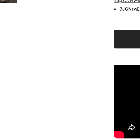
https://ww
v=7JGNrwE