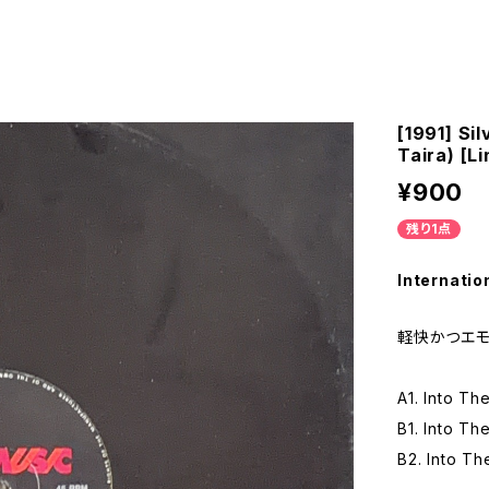
[1991] Si
Taira) [L
¥900
残り1点
Internatio
軽快かつエモ
A1. Into The
B1. Into Th
B2. Into Th