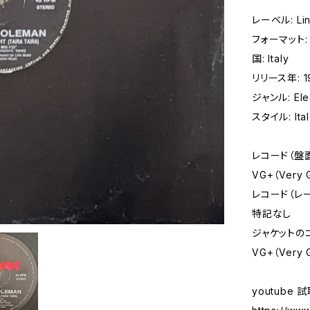
レーベル: Line
フォーマット: 
国: Italy
リリース年: 1
ジャンル: Elec
スタイル: Ita
レコード（盤
VG+（Very
レコード（レ
特記なし
ジャケットの
VG+（Very 
youtube 