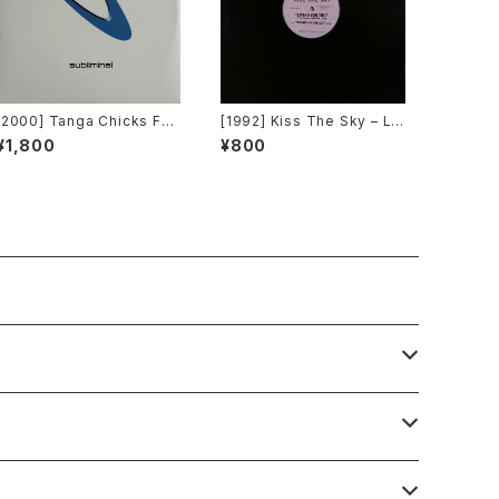
[2000] Tanga Chicks Fea
[1992] Kiss The Sky – Liv
turing Dimitri & Tom – Bra
ing For You / Voodoo Chi
¥1,800
¥800
sil Over Zurich [Sublimin
le / What Does It Take? /
al][2枚組]
Don't Take Your Love [N
ot On Label (Kiss The Sk
y)]