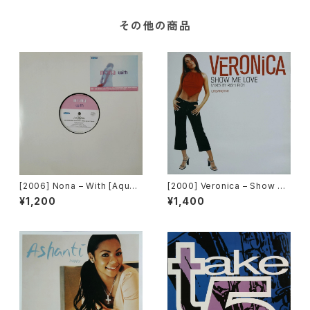
その他の商品
[2006] Nona – With [Aqua]
[2000] Veronica – Show M
[PROMO]
e Love [Urbanstar]
¥1,200
¥1,400