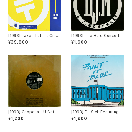
[1993] Take That – It Only
[1993] The Hard Concert –
Takes A Minute (I.S.D. Rem
Rhythm Is Hard [DJ Move
¥39,800
¥1,900
ix) [RCA]
ment]
[1993] Cappella – U Got 2
[1993] DJ Sick Featuring D
Know (Remixes) [Media R
r. D.O.P.E. & Bulldozer – Pai
¥1,200
¥1,900
ecords]
nt It Blue [Bulldozer Recor
ds]