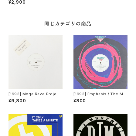
¥2,900
同じカテゴリの商品
[1993] Mega Rave Project
[1993] Emphasis / The Ma
Produced By John Robins
nipulator – Goodbye Baby
¥9,800
¥800
on – Rave Technopolis To
Say Goodbye / Do Ya Wan
kyo [Sony Records][PROM
na Party [Decadance Reco
O]
rds]