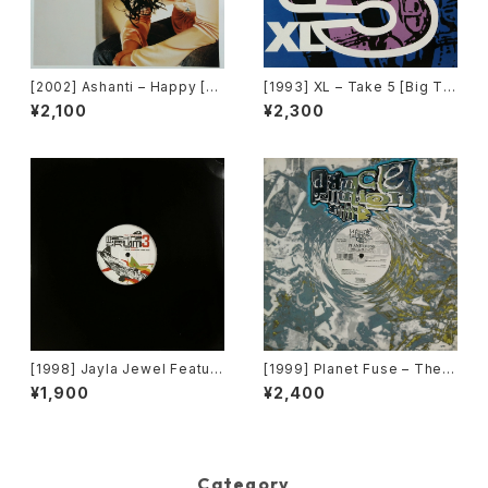
[2002] Ashanti – Happy [M
[1993] XL – Take 5 [Big Ti
urder Inc Records]
me International]
¥2,100
¥2,300
[1998] Jayla Jewel Featuri
[1999] Planet Fuse – The R
ng Grand Puba – I Like Wh
eal Face [Dance Pollution]
¥1,900
¥2,400
at U Do To Me (Remix) [Str
yke Entertainment]
Category