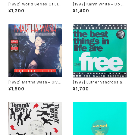
[1992] World Series Of Lif
[1992] Karyn White – Do Un
e Featuring Claudine Nels
to Me / Walkin' The Dog
¥1,200
¥1,400
on – I Would Give Anything
[Warner Bros. Records]
(Mixes) [A&M Records]
[1992] Martha Wash – Give
[1992] Luther Vandross & J
It To You [RCA][2枚組]
anet Jackson With Special
¥1,500
¥1,700
Guests BBD & Ralph Tresv
ant – The Best Things In Li
fe Are Free [Perspective R
ecords]