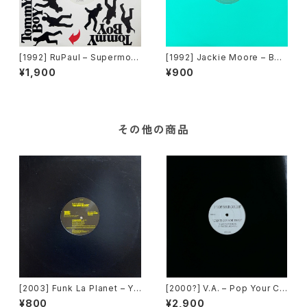
[1992] RuPaul – Supermod
[1992] Jackie Moore – Bec
el (You Better Work) / Hou
ause The Night [Discomag
¥1,900
¥900
se Of Love [Tommy Boy]
ic Records]
その他の商品
[2003] Funk La Planet – Yo
[2000?] V.A. – Pop Your Co
u Gave Me Love (Funk La
llar / Can't Go For That [No
¥800
¥2,900