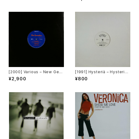
Planet 008) [Funk La Plane
t On Label][PROMO]
t]
[2000] Various – New Gen
[1991] Hysterià – Hysteria
eration / Back To The "Dis
(There's No Reason To Be
¥2,900
¥800
co" ~私もDiscoへ連れていっ
Disturbed) [T.A.O.B. Danc
て~ [Avex Trax]
e]