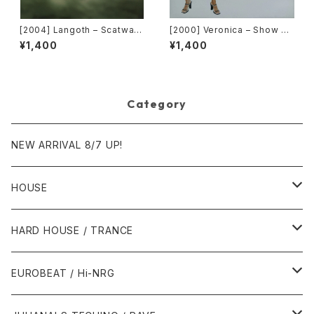
[2004] Langoth – Scatwalk
[2000] Veronica – Show M
[Sunshine Enterprises]
e Love [Urbanstar]
¥1,400
¥1,400
Category
NEW ARRIVAL 8/7 UP!
HOUSE
1980年代
HARD HOUSE / TRANCE
1987年・以前
1990年代
1990年代
EUROBEAT / Hi-NRG
1988年
1990年
1994年・以前