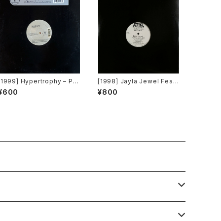
[1999] Hypertrophy – Pul
[1998] Jayla Jewel Featu
lover [Tommy Boy Silver
ring Grand Puba – I Like
¥600
¥800
Label]
What U Do To Me (Remi
x) [Stryke Entertainment]