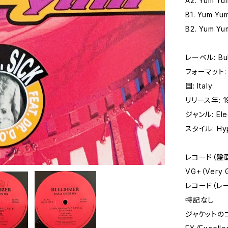
A2. Yum Yum
B1. Yum Yum
B2. Yum Yu
レーベル: Bul
フォーマット: レ
国: Italy
リリース年: 1
ジャンル: Elec
スタイル: Hyp
レコード（盤
VG+（Very
レコード（レ
特記なし
ジャケットの