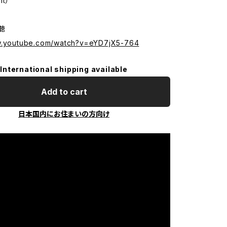
nt）
試聴
w.youtube.com/watch?v=eYD7jX5-764
International shipping available
Add to cart
日本国内にお住まいの方向け