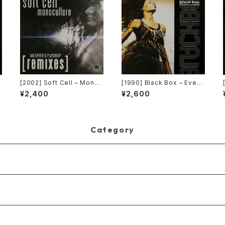
[2002] Soft Cell – Monoc
[1990] Black Box – Every
ulture (Jan Driver & Play
body, Everybody [Decon
¥2,400
¥2,600
group Remixes) [3 Lank
struction]
a]
Category