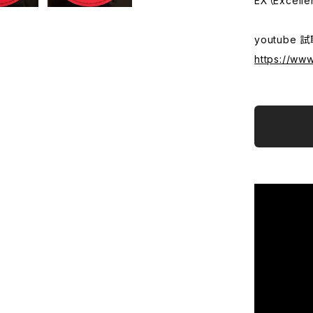
EX（Excelle
youtube 
https://ww