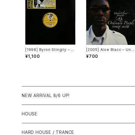
[1998] Byron Stingily – Y
[2005] Aloe Blacc – Und
ou Make Me Feel (Might
erClover Presents Ordin
¥1,100
¥700
y Real) [Nervous Record
ary People Remix Suite
s]
[UnderClover Records]
NEW ARRIVAL 8/6 UP!
HOUSE
1980年代
HARD HOUSE / TRANCE