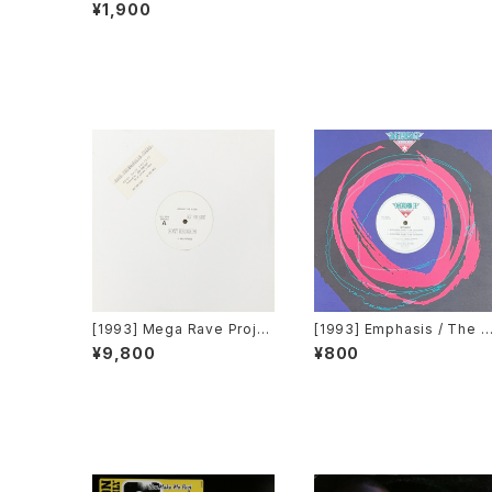
dozer & Dr. D.O.P.E. – Yu
¥1,900
m Yum [Bulldozer Recor
ds]
[1993] Mega Rave Proje
[1993] Emphasis / The 
ct Produced By John Ro
anipulator – Goodbye B
¥9,800
¥800
binson – Rave Technopo
by Say Goodbye / Do Ya
lis Tokyo [Sony Record
Wanna Party [Decadanc
s][PROMO]
Records]