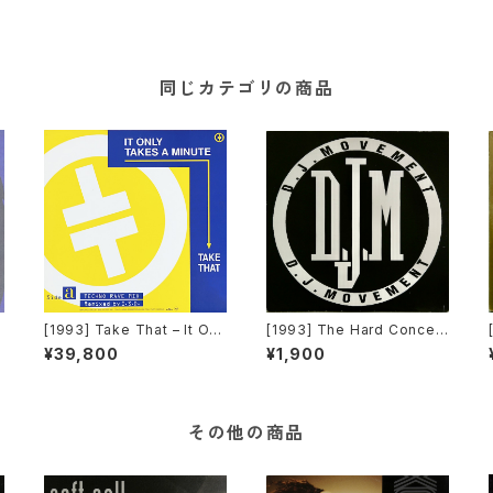
同じカテゴリの商品
M
[1993] Take That – It Onl
[1993] The Hard Concert
a
y Takes A Minute (I.S.D.
– Rhythm Is Hard [DJ Mo
¥39,800
¥1,900
Remix) [RCA]
vement]
e
その他の商品