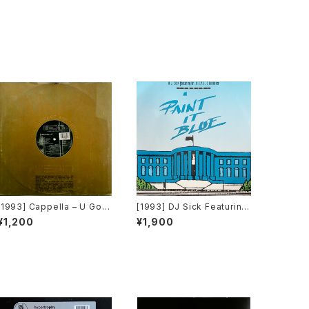
[1993] Cappella – U Got
[1993] DJ Sick Featuring
2 Know (Remixes) [Medi
Dr. D.O.P.E. & Bulldozer –
¥1,200
¥1,900
a Records]
Paint It Blue [Bulldozer R
ecords]