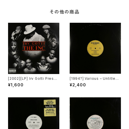
その他の商品
[2002][LP] Irv Gotti Presen
[1994?] Various – Untitled
ts The Inc – Irv Gotti Prese
(PM-669)[PoweRemix Rec
¥1,600
¥2,400
nts The Inc. [Murder Inc Re
ords]
cords][2枚組]