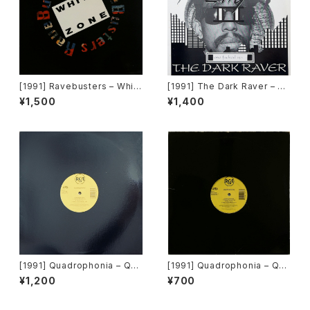
[1991] Ravebusters – Whit
[1991] The Dark Raver – On
e Zone [Dance Opera]
e Fucked Up… [Dance Inte
¥1,500
¥1,400
rnational Records]
[1991] Quadrophonia – Qua
[1991] Quadrophonia – Qua
drophonia [ARS]
drophonia [ARS][在庫B]
¥1,200
¥700