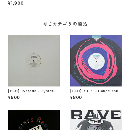
e Control [Caroline Record
¥1,900
s][在庫B]
同じカテゴリの商品
[1991] Hysterià – Hysteria
[1991] R.T.Z. – Dance Your
(There's No Reason To Be
Ass Off [Decadance Recor
¥800
¥800
Disturbed) [T.A.O.B. Danc
ds]
e]