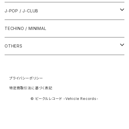
1993年
1997年
2002年
2002年
1988年
2011年
1991年
1991年
2000年
1985年・以前
1990年代
1980年代
J-POP / J-CLUB
1994年
1998年
2003年
2003年
1989年
2012年
1992年
1992年
2001年
1986年
1990年
1988年・以前
2000年代
1990年代
1980年代
TECHINO / MINIMAL
1995年
1999年
2004年
2004年
2013年
1993年 - 1999年
1993年
2002年・以降
1987年
1991年
1989年
2000年
1990年
2000年代
1990年代
OTHERS
1996年
2005年
2005年
2014年
1994年
1988年
1992年
2001年
1991年
2000年
1990年
2000年代
1980年代
1997年
2006年
2006年
2015年
1995年
1989年
1993年
2002年
1992年
プライバシーポリシー
2001年
1991年
2000年
1985年・以前
1990年代
特定商取引法に基づく表記
1998年
2007年
2007年
2016年
1996年 - 1999年
1994年
2003年
1993年
2002年
1992年
2001年
1986年
1990年
2000年代
© ビークルレコード -Vehicle Records-
1999年
2008年
2008年
2017年
1995年
2004年
1994年
2003年
1993年
2002年
1987年
1991年
2000年
2009年
2009年
2018年
1996年
2005年
1995年
2004年
1994年