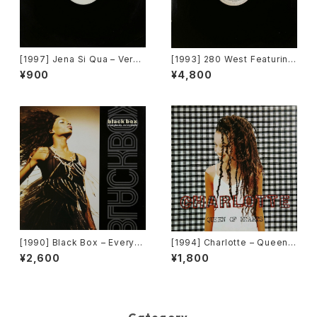
[1997] Jena Si Qua – Verse
[1993] 280 West Featuring
1, Verse 2 / Down South [C
Diamond Temple – Love's
¥900
¥4,800
olumbia][PROMO]
Masquerade [Kaleidiasco
pe Records]
[1990] Black Box – Everyb
[1994] Charlotte – Queen
ody, Everybody [Deconstr
Of Hearts [Big Life]
¥2,600
¥1,800
uction]
Category