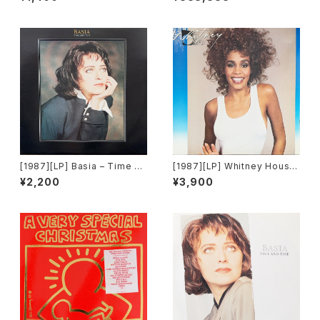
[Atlantic Records]
[1987][LP] Basia – Time An
[1987][LP] Whitney Housto
d Tide [Portrait]
n – Whitney [Arista Record
¥2,200
¥3,900
s]