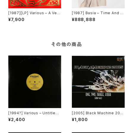
[1987][LP] Various – A Very
[1987] Basia – Time And Ti
Special Christmas [A&M R
de [Portrait]
¥7,900
¥888,888
ecords]
その他の商品
[1994?] Various – Untitled
[2005] Black Machine 200
(PM-669)[PoweRemix Rec
5 – One, Two, Three, Four
¥2,400
¥1,800
ords]
(How Gee) [PLM Records]