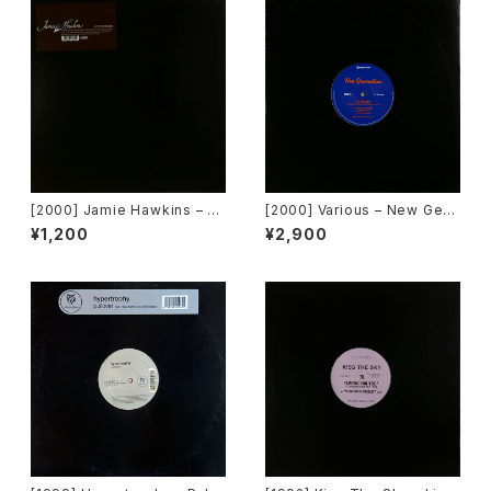
[2000] Jamie Hawkins – Lo
[2000] Various – New Gen
st My Mind [Elektra]
eration / Back To The "Dis
¥1,200
¥2,900
co" ~私もDiscoへ連れていっ
て~ [Avex Trax]