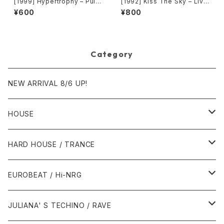
[1999] Hypertrophy – Pullo
[1992] Kiss The Sky – Livin
ver [Tommy Boy Silver Lab
g For You / Voodoo Chile /
¥600
¥800
el]
What Does It Take? / Don't
Take Your Love [Not On La
bel (Kiss The Sky)]
Category
NEW ARRIVAL 8/6 UP!
HOUSE
1980年代
HARD HOUSE / TRANCE
1987年・以前
1990年代
1990年代
EUROBEAT / Hi-NRG
1988年
1990年
1994年・以前
2000年代
2000年代
1980年代
JULIANA' S TECHINO / RAVE