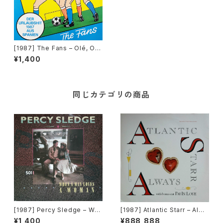
[1987] The Fans – Olé, Ol
é, Olé (The Name Of The
¥1,400
Game) [ZYX Records]
同じカテゴリの商品
[1987] Percy Sledge – Wh
[1987] Atlantic Starr – Alwa
en A Man Loves A Woman
ys [Warner Bros. Records]
¥1,400
¥888,888