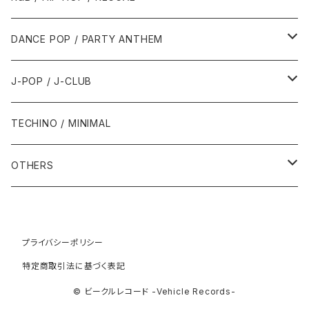
1992年
1996年
2001年
2001年
1987年
2010年
1990年
1990年
2000年代
2000年代
1980年代
DANCE POP / PARTY ANTHEM
1993年
1997年
2002年
2002年
1988年
2011年
1991年
1991年
2000年
1985年・以前
1990年代
1980年代
J-POP / J-CLUB
1994年
1998年
2003年
2003年
1989年
2012年
1992年
1992年
2001年
1986年
1990年
1988年・以前
2000年代
1990年代
1980年代
TECHINO / MINIMAL
1995年
1999年
2004年
2004年
2013年
1993年 - 1999年
1993年
2002年・以降
1987年
1991年
1989年
2000年
1990年
2000年代
1990年代
OTHERS
1996年
2005年
2005年
2014年
1994年
1988年
1992年
2001年
1991年
2000年
1990年
2000年代
1980年代
1997年
2006年
2006年
2015年
1995年
1989年
1993年
2002年
1992年
プライバシーポリシー
2001年
1991年
2000年
1985年・以前
1990年代
特定商取引法に基づく表記
1998年
2007年
2007年
2016年
1996年 - 1999年
1994年
2003年
1993年
2002年
1992年
2001年
1986年
1990年
2000年代
© ビークルレコード -Vehicle Records-
1999年
2008年
2008年