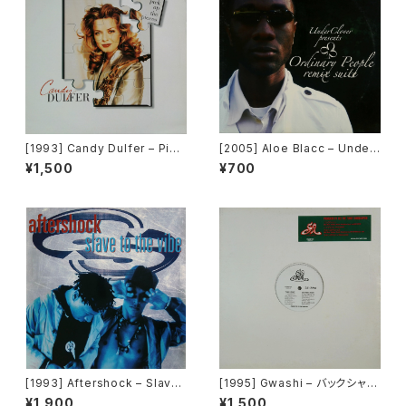
[1993] Candy Dulfer – Pick
[2005] Aloe Blacc – Under
Up The Pieces [Ariola]
Clover Presents Ordinary
¥1,500
¥700
People Remix Suite [Unde
rClover Records]
[1993] Aftershock – Slave
[1995] Gwashi – バックシャン
To The Vibe [Virgin]
[Heavy Shit]
¥1,900
¥1,500