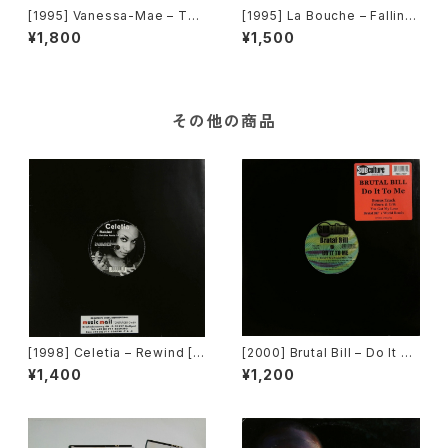
[1995] Vanessa-Mae – Toc
[1995] La Bouche – Fallin' I
cata & Fugue In D Minor [A
n Love [Logic Records]
¥1,800
¥1,500
ngel Records]
その他の商品
[1998] Celetia – Rewind [C
[2000] Brutal Bill – Do It To
NR Music Germany]
Me [Subculture][限定盤]
¥1,400
¥1,200