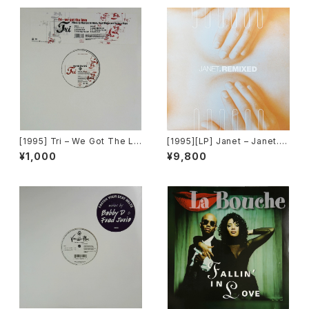
[1995] Tri – We Got The Lo
[1995][LP] Janet – Janet.R
ve [Epic]
emixed [Virgin][2枚組]
¥1,000
¥9,800