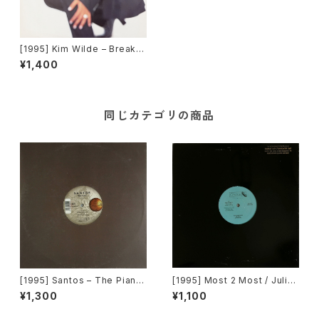
[1995] Kim Wilde – Breaki
n' Away [MCA Records]
¥1,400
同じカテゴリの商品
[1995] Santos – The Piano
[1995] Most 2 Most / Julian
[Mantra Vibes]
Golson – Soul 4 Real / Ope
¥1,300
¥1,100
n Your Eyes [Choice Recor
ds][PROMO]