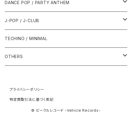
2001年
2001年
1987年
2010年
1990年
1990年
2000年代
2000年代
1980年代
DANCE POP / PARTY ANTHEM
1993年
1997年
2002年
2002年
1988年
2011年
1991年
1991年
2000年
1985年・以前
1990年代
1980年代
J-POP / J-CLUB
1994年
1998年
2003年
2003年
1989年
2012年
1992年
1992年
2001年
1986年
1990年
1988年・以前
2000年代
1990年代
1980年代
TECHINO / MINIMAL
1995年
1999年
2004年
2004年
2013年
1993年 - 1999年
1993年
2002年・以降
1987年
1991年
1989年
2000年
1990年
2000年代
1990年代
OTHERS
1996年
2005年
2005年
2014年
1994年
1988年
1992年
2001年
1991年
2000年
1990年
2000年代
1980年代
1997年
2006年
2006年
2015年
1995年
1989年
1993年
2002年
1992年
プライバシーポリシー
2001年
1991年
2000年
1985年・以前
1990年代
特定商取引法に基づく表記
1998年
2007年
2007年
2016年
1996年 - 1999年
1994年
2003年
1993年
2002年
1992年
2001年
1986年
1990年
2000年代
© ビークルレコード -Vehicle Records-
1999年
2008年
2008年
2017年
1995年
2004年
1994年
2003年
1993年
2002年
1987年
1991年
2000年