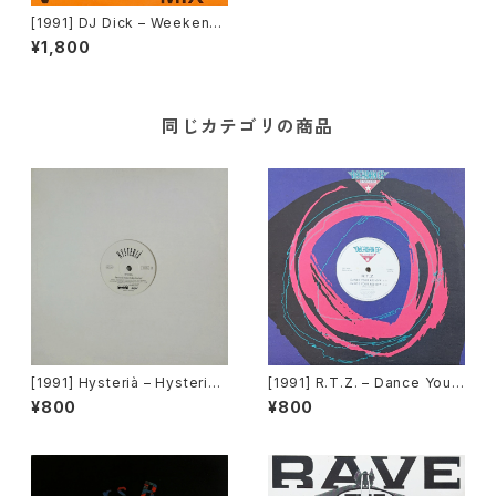
[1991] DJ Dick – Weekend
[Yo*Bro Recordings]
¥1,800
同じカテゴリの商品
[1991] Hysterià – Hysteria
[1991] R.T.Z. – Dance Your
(There's No Reason To Be
Ass Off [Decadance Recor
¥800
¥800
Disturbed) [T.A.O.B. Danc
ds]
e]