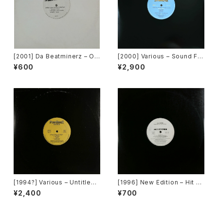
[2001] Da Beatminerz – Op
[2000] Various – Sound Fa
en [Rawkus]
ctory Y&Co. / Back To The
¥600
¥2,900
"Disco" 〜私もDiscoへ連れ
ていって〜 Request 00.00.0
5 [Avex Trax][VEJT-89071]
[1994?] Various – Untitled
[1996] New Edition – Hit M
(PM-669)[PoweRemix Rec
e Off [MCA Records][PRO
¥2,400
¥700
ords]
MO]