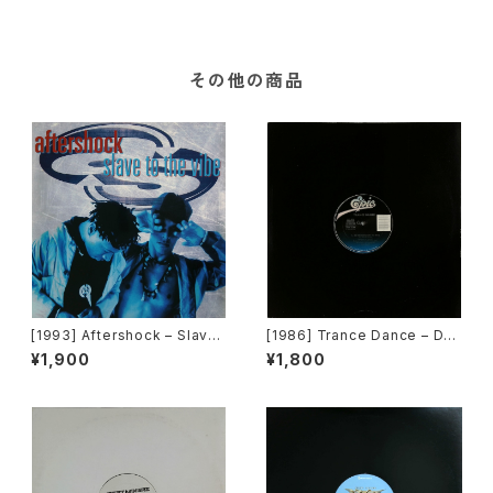
その他の商品
[1993] Aftershock – Slave
[1986] Trance Dance – Do
To The Vibe [Virgin]
The Dance [Epic]
¥1,900
¥1,800