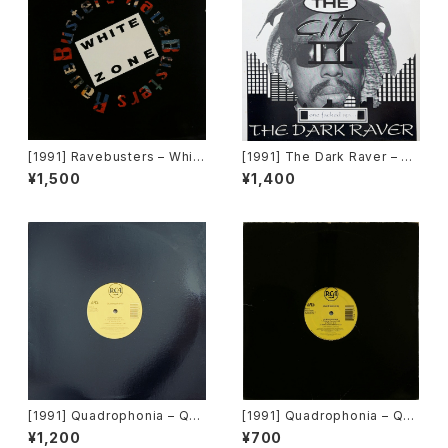
[1991] Ravebusters – Whit
[1991] The Dark Raver – On
e Zone [Dance Opera]
e Fucked Up… [Dance Inte
¥1,500
¥1,400
rnational Records]
[1991] Quadrophonia – Qua
[1991] Quadrophonia – Qua
drophonia [ARS]
drophonia [ARS][在庫B]
¥1,200
¥700