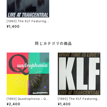
[1990] The KLF Featuring
The Children Of The Revol
¥1,400
ution – What Time Is Love?
(Live At Trancentral) [Blow
Up]
同じカテゴリの商品
[1990] Quadrophonia – Qu
[1990] The KLF Featuring
adrophonia [Streetbeats]
The Children Of The Revol
¥2,400
¥1,400
ution – What Time Is Love?