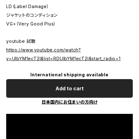
LD（Label Damage）
ジャケットのコンディション
VG+（Very Good Plus）
youtube 試聴
https://www.youtube.com/watch?
v=UIbYM1ecT2I&list=RDUIbYM1ecT2I&start_radio=1
International shipping available
Add to cart
日本国内にお住まいの方向け