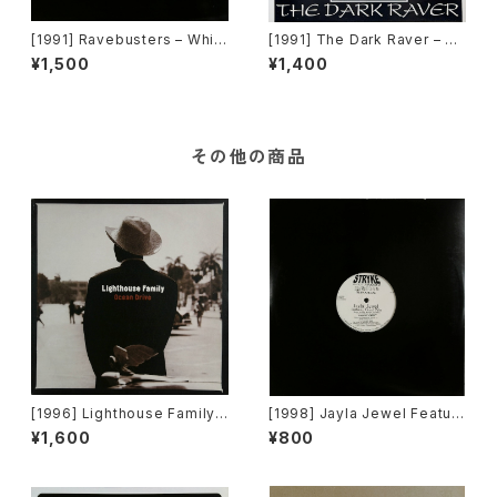
[1991] Ravebusters – Whit
[1991] The Dark Raver – On
e Zone [Dance Opera]
e Fucked Up… [Dance Inte
¥1,500
¥1,400
rnational Records]
その他の商品
[1996] Lighthouse Family –
[1998] Jayla Jewel Featuri
Ocean Drive [Wildcard]
ng Grand Puba – I Like Wh
¥1,600
¥800
at U Do To Me (Remix) [Str
yke Entertainment]