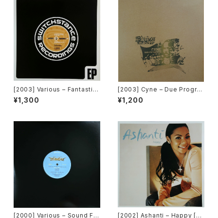
[2003] Various – Fantastic
[2003] Cyne – Due Progre
Freeriding 2 EP 1 [Switchst
ss [Botanica Del Jibaro]
¥1,300
¥1,200
ance Recordings]
[2000] Various – Sound Fa
[2002] Ashanti – Happy [M