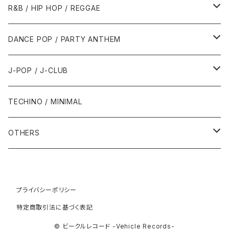
1989年
1991年
1995年
2000年
2000年
1986年・以前
2010年代
1990年代
1990年代
R&B / HIP HOP / REGGAE
1992年
1996年
2001年
2001年
1987年
2010年
1990年
1990年
2000年代
2000年代
1980年代
DANCE POP / PARTY ANTHEM
1993年
1997年
2002年
2002年
1988年
2011年
1991年
1991年
2000年
1985年・以前
1990年代
1980年代
J-POP / J-CLUB
1994年
1998年
2003年
2003年
1989年
2012年
1992年
1992年
2001年
1986年
1990年
1988年・以前
2000年代
1990年代
1980年代
TECHINO / MINIMAL
1995年
1999年
2004年
2004年
2013年
1993年 - 1999年
1993年
2002年・以降
1987年
1991年
1989年
2000年
1990年
2000年代
1990年代
OTHERS
1996年
2005年
2005年
2014年
1994年
1988年
1992年
2001年
1991年
2000年
1990年
2000年代
1980年代
1997年
2006年
2006年
2015年
1995年
1989年
1993年
2002年
1992年
プライバシーポリシー
2001年
1991年
2000年
1985年・以前
1990年代
特定商取引法に基づく表記
1998年
2007年
2007年
2016年
1996年 - 1999年
1994年
2003年
1993年
2002年
1992年
2001年
1986年
1990年
2000年代
© ビークルレコード -Vehicle Records-