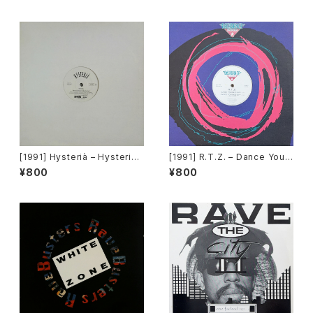
(Live At Trancentral) [Wax
Trax! Records]
[1991] Hysterià – Hysteria
[1991] R.T.Z. – Dance Your
(There's No Reason To Be
Ass Off [Decadance Recor
¥800
¥800
Disturbed) [T.A.O.B. Danc
ds]
e]