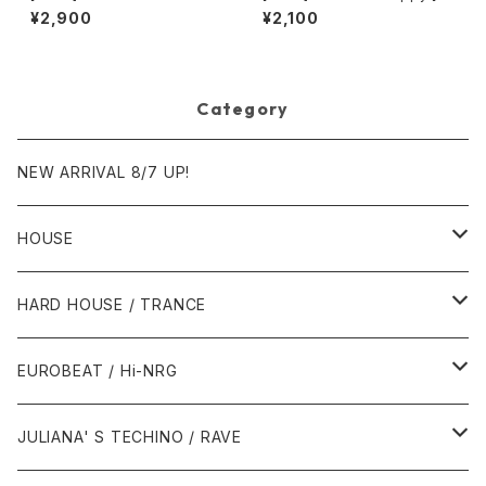
ctory Y&Co. / Back To The
urder Inc Records]
¥2,900
¥2,100
"Disco" 〜私もDiscoへ連れ
ていって〜 Request 00.00.0
5 [Avex Trax][VEJT-89071]
Category
NEW ARRIVAL 8/7 UP!
HOUSE
1980年代
HARD HOUSE / TRANCE
1987年・以前
1990年代
1990年代
EUROBEAT / Hi-NRG
1988年
1990年
1994年・以前
2000年代
2000年代
1980年代
JULIANA' S TECHINO / RAVE