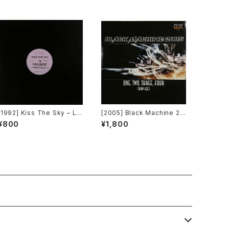
[1992] Kiss The Sky – Liv
[2005] Black Machine 20
ing For You / Voodoo Chi
05 – One, Two, Three, F
¥800
¥1,800
le / What Does It Take? /
our (How Gee) [PLM Rec
Don't Take Your Love [N
ords]
ot On Label (Kiss The Sk
y)]