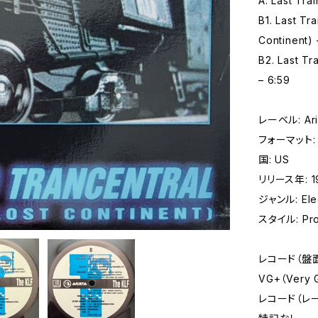
A. Last Tra
B1. Last Tr
Continent) 
B2. Last Tr
– 6:59
レーベル: Aris
フォーマット: レ
国: US
リリース年: 1
ジャンル: Elec
スタイル: Pro
レコード（盤
VG+（Very
レコード（レ