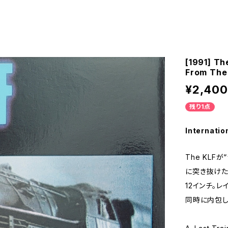
[1991] Th
From The 
¥2,400
残り1点
Internatio
The KLF
に突き抜けた象徴
12インチ。
同時に内包し