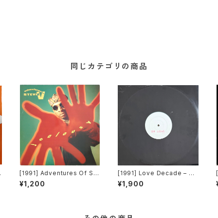
同じカテゴリの商品
[1991] Adventures Of Ste
[1991] Love Decade – So
vie V. – Jealousy [Mercur
Real [Not On Label][PRO
¥1,200
¥1,900
y]
MO]