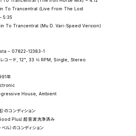
in To Trancentral (The Iron Horse Mix) – 4:12
ain To Trancentral (Live From The Lost
– 5:35
ain To Trancentral (Mu D. Vari-Speed Version)
ta – 07822-12383-1
コード, 12", 33 ⅓ RPM, Single, Stereo
991年
tronic
gressive House, Ambient
面）のコンディション
 Good Plus）超音波洗浄済み
ーベル）のコンディション