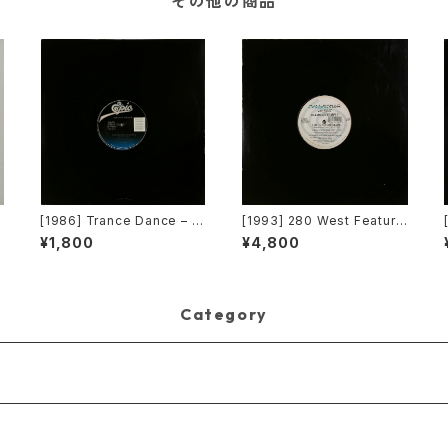
その他の商品
[1986] Trance Dance – D
[1993] 280 West Featurin
o
o The Dance [Epic]
g Diamond Temple – Lov
¥1,800
¥4,800
D
e's Masquerade [Kaleidi
ascope Records]
Category