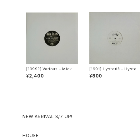
[1999?] Various – Micky
[1991] Hysterià – Hysteri
Records Vol.41 [Micky R
a (There's No Reason T
¥2,400
¥800
ecords.][PROMO]
Be Disturbed) [T.A.O.B. 
ance]
NEW ARRIVAL 8/7 UP!
HOUSE