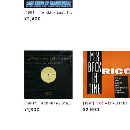
[1991] The KLF – Last Tra
in To Trancentral (Live Fr
¥2,400
om The Lost Continent)
[Arista]
[1991?] Tech Nine / Stati
[1991] Rico – Mix Back In
c – Slam Jam / Dream It
Time / What! [SMP]
¥1,300
¥2,900
[Strictly Rhythm]