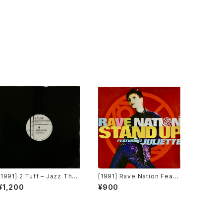
[1991] 2 Tuff – Jazz Than
[1991] Rave Nation Featu
g (Remixes) [Intrigue Re
ring Juliette – Stand Up
¥1,200
¥900
cords][PROMO]
[Pulse-8 Records]