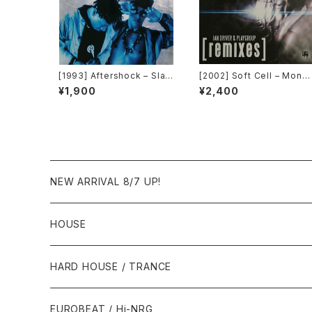
[1993] Aftershock – Slav
[2002] Soft Cell – Mono
e To The Vibe [Virgin]
ulture (Jan Driver & Play
¥1,900
¥2,400
group Remixes) [3 Lank
a]
NEW ARRIVAL 8/7 UP!
HOUSE
1980年代
HARD HOUSE / TRANCE
1987年・以前
1990年代
1990年代
EUROBEAT / Hi-NRG