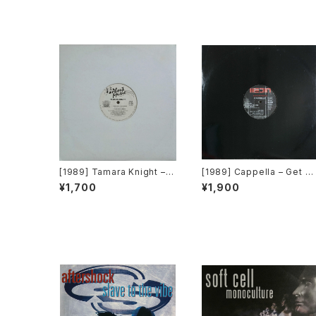
[1989] Tamara Knight – T
[1989] Cappella – Get O
o Be Real [About Music]
t Of My Case [Media Re
¥1,700
¥1,900
ords]