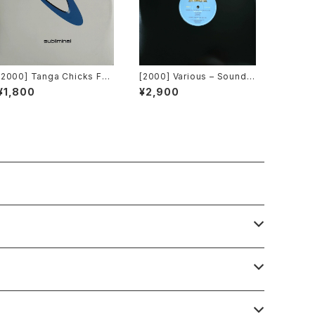
[2000] Tanga Chicks Fea
[2000] Various – Sound F
turing Dimitri & Tom – Bra
actory Y&Co. / Back To T
¥1,800
¥2,900
sil Over Zurich [Sublimin
he "Disco" 〜私もDiscoへ
al][2枚組]
連れていって〜 Request 0
0.00.05 [Avex Trax][VEJ
T-89071]