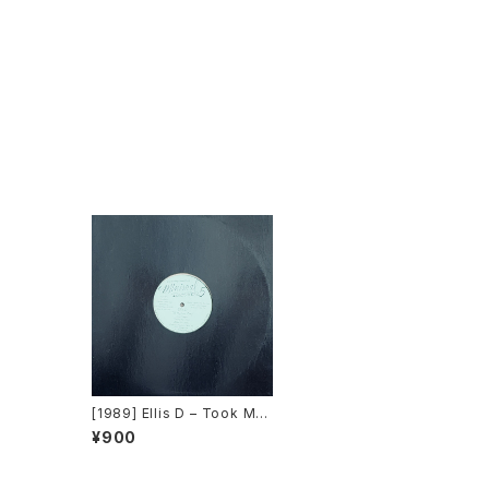
[1989] Ellis D – Took My
Love Away [Minimal Rec
¥900
ords]