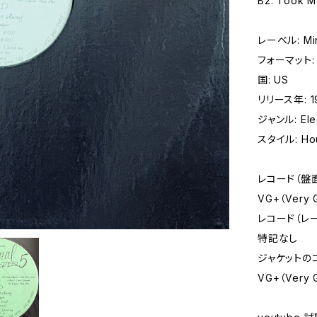
B2. Took M
レーベル: Min
フォーマット: レ
国: US
リリース年: 1
ジャンル: Elec
スタイル: Hou
レコード（盤
VG+（Very
レコード（レ
特記なし
ジャケットの
VG+（Very 