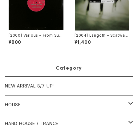
[2000] Various – From Sup
[2004] Langoth – Scatwalk
er Dance Freak Vol. 83 / B
[Sunshine Enterprises]
¥800
¥1,400
ack To The "Disco" ~私もD
iscoへ連れていって~ Reques
t 00.00.11 [Avex Trax]
Category
NEW ARRIVAL 8/7 UP!
HOUSE
1980年代
HARD HOUSE / TRANCE