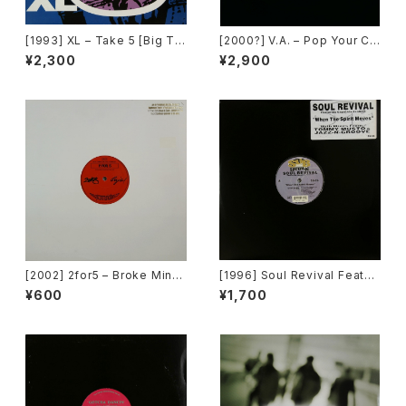
[1993] XL – Take 5 [Big Ti
[2000?] V.A. – Pop Your Co
me International]
llar / Can't Go For That [No
¥2,300
¥2,900
t On Label][PROMO]
[2002] 2for5 – Broke Mind
[1996] Soul Revival Featuri
s Think Alike [Cajo!]
ng Capathia Jenkins – Whe
¥600
¥1,700
n The Spirit Moves [Sub-U
rban][2枚組]