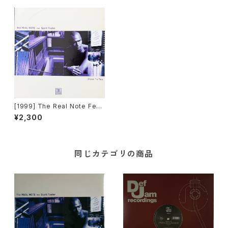
[1999] The Real Note Feat
uring Scott Foster – Close
¥2,300
To You [Cool D:vision]
同じカテゴリの商品