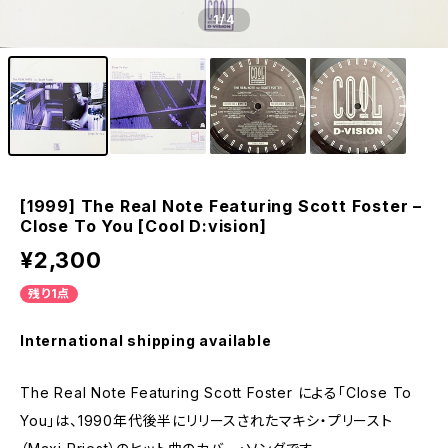
1
/4
[1999] The Real Note Featuring Scott Foster –
Close To You [Cool D:vision]
¥2,300
残り1点
International shipping available
The Real Note Featuring Scott Foster による「Close To
You」は、1990年代後半にリリースされたマキシ・プリースト