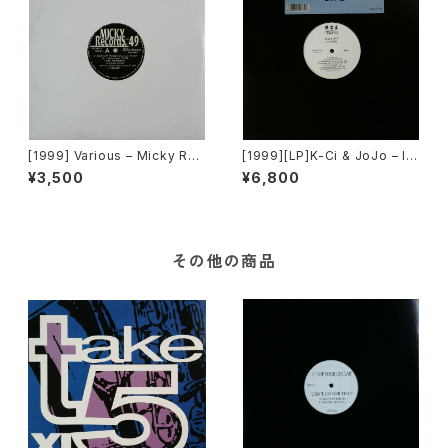
[1999] Various – Micky Rec
[1999][LP]K-Ci & JoJo – I
ord Vol. 49 [Micky Record
t's Real [MCA Records]
¥3,500
¥6,800
s Inc.][PROMO]
その他の商品