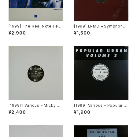
[1999] The Real Note Feat
[1999] EPMD – Symphony
uring Scott Foster – Close
2000 / Right Now [Def Jam
¥2,900
¥1,500
To You [Cool D:vision][PR
Recordings]
OMO][在庫B]
[1999?] Various – Micky Re
[1999] Various – Popular Ur
cords Vol.41 [Micky Recor
ban Volume 2 [Popular Rec
¥2,400
¥1,900
ds.][PROMO]
ords Italia]