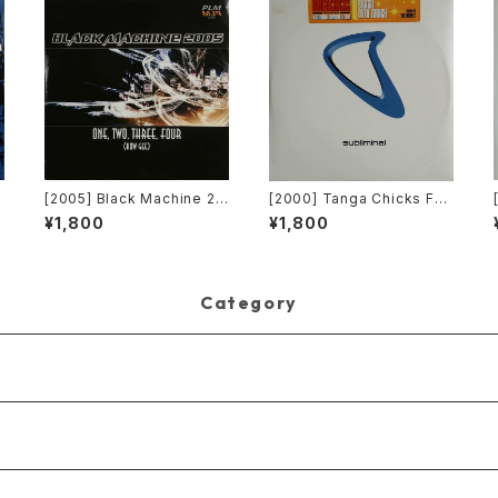
T
[2005] Black Machine 20
[2000] Tanga Chicks Fea
05 – One, Two, Three, F
turing Dimitri & Tom – Bra
¥1,800
¥1,800
our (How Gee) [PLM Rec
sil Over Zurich [Sublimin
ords]
al][2枚組]
Category