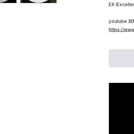
EX（Excelle
youtube 
https://w