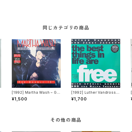
同じカテゴリの商品
[1992] Martha Wash – Giv
[1992] Luther Vandross &
e It To You [RCA][2枚組]
Janet Jackson With Spe
¥1,500
¥1,700
cial Guests BBD & Ralph
Tresvant – The Best Thi
ngs In Life Are Free [Per
spective Records]
その他の商品