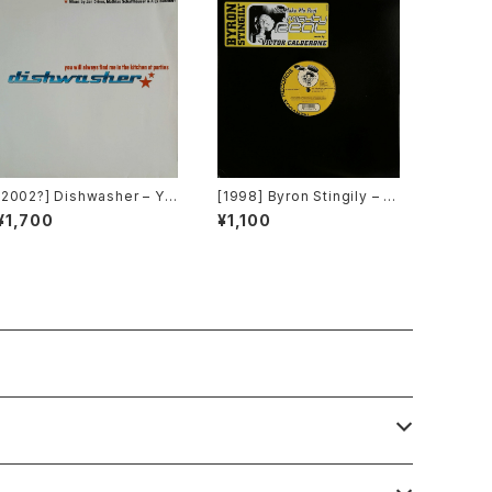
[2002?] Dishwasher – Yo
[1998] Byron Stingily – Y
u Will Always Find Me In
ou Make Me Feel (Might
¥1,700
¥1,100
The Kitchen At Parties [K
y Real) [Nervous Record
a2 Music]
s]