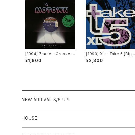
[1994] Zhané – Groove T
[1993] XL – Take 5 [Big 
hang (Remix) [Motown]
ime International]
¥1,600
¥2,300
[在庫B]
NEW ARRIVAL 8/6 UP!
HOUSE