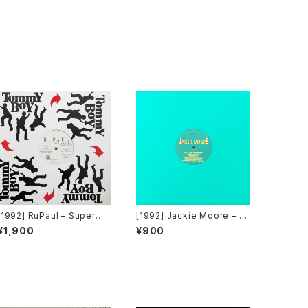
[1992] RuPaul – Supermo
[1992] Jackie Moore – B
del (You Better Work) / H
ecause The Night [Disco
¥1,900
¥900
ouse Of Love [Tommy B
magic Records]
oy]