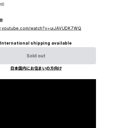
nt）
試聴
ww.youtube.com/watch?v=uiJAVUDK7WQ
International shipping available
Sold out
日本国内にお住まいの方向け