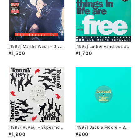
[1992] Martha Wash – Give
[1992] Luther Vandross & J
It To You [RCA][2枚組]
anet Jackson With Special
¥1,500
¥1,700
Guests BBD & Ralph Tresv
ant – The Best Things In Li
fe Are Free [Perspective R
ecords]
[1992] RuPaul – Supermod
[1992] Jackie Moore – Bec
el (You Better Work) / Hou
ause The Night [Discomag
¥1,900
¥900
se Of Love [Tommy Boy]
ic Records]