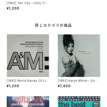
[1992] Ten City – Only Tim
e Will Tell / My Peace Of H
¥1,200
eaven [EastWest]
同じカテゴリの商品
[1992] World Series Of Lif
[1992] Karyn White – Do Un
e Featuring Claudine Nels
to Me / Walkin' The Dog
¥1,200
¥1,400
on – I Would Give Anything
[Warner Bros. Records]
(Mixes) [A&M Records]