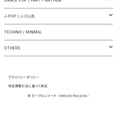
DANCE POP / PARTY ANTHEM
1993年
1997年
2002年
2002年
1988年
2011年
1991年
1991年
2000年
1985年・以前
1990年代
1980年代
J-POP / J-CLUB
1994年
1998年
2003年
2003年
1989年
2012年
1992年
1992年
2001年
1986年
1990年
1988年・以前
2000年代
1990年代
1980年代
TECHINO / MINIMAL
1995年
1999年
2004年
2004年
2013年
1993年 - 1999年
1993年
2002年・以降
1987年
1991年
1989年
2000年
1990年
2000年代
1990年代
OTHERS
1996年
2005年
2005年
2014年
1994年
1988年
1992年
2001年
1991年
2000年
1990年
2000年代
1980年代
1997年
2006年
2006年
2015年
1995年
1989年
1993年
2002年
1992年
プライバシーポリシー
2001年
1991年
2000年
1985年・以前
1990年代
特定商取引法に基づく表記
1998年
2007年
2007年
2016年
1996年 - 1999年
1994年
2003年
1993年
2002年
1992年
2001年
1986年
1990年
2000年代
© ビークルレコード -Vehicle Records-
1999年
2008年
2008年
2017年
1995年
2004年
1994年
2003年
1993年
2002年
1987年
1991年
2000年