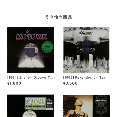
その他の商品
[1994] Zhané – Groove Th
[1999] Rexanthony – Tech
ang (Remix) [Motown][在庫
nopolis [Franton]
¥1,600
¥3,500
B]