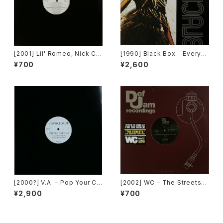
[2001] Lil' Romeo, Nick Ca
[1990] Black Box – Everyb
nnon & 3LW – Parents Just
ody, Everybody [Deconstr
¥700
¥2,600
Don't Understand [Jive, Ni
uction]
ck Records]
[2000?] V.A. – Pop Your Co
[2002] WC – The Streets
llar / Can't Go For That [No
(Remix) [Def Jam Recordin
¥2,900
¥700
t On Label][PROMO]
gs][PROMO]