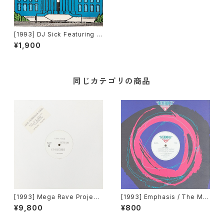
[1993] DJ Sick Featuring D
r. D.O.P.E. & Bulldozer – Pai
¥1,900
nt It Blue [Bulldozer Recor
ds]
同じカテゴリの商品
[1993] Mega Rave Project
[1993] Emphasis / The Ma
Produced By John Robins
nipulator – Goodbye Baby
¥9,800
¥800
on – Rave Technopolis To
Say Goodbye / Do Ya Wan
kyo [Sony Records][PROM
na Party [Decadance Reco