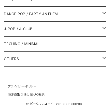
1992年
1996年
2001年
2001年
1987年
2010年
1990年
1990年
2000年代
2000年代
1980年代
DANCE POP / PARTY ANTHEM
1993年
1997年
2002年
2002年
1988年
2011年
1991年
1991年
2000年
1985年・以前
1990年代
1980年代
J-POP / J-CLUB
1994年
1998年
2003年
2003年
1989年
2012年
1992年
1992年
2001年
1986年
1990年
1988年・以前
2000年代
1990年代
1980年代
TECHINO / MINIMAL
1995年
1999年
2004年
2004年
2013年
1993年 - 1999年
1993年
2002年・以降
1987年
1991年
1989年
2000年
1990年
2000年代
1990年代
OTHERS
1996年
2005年
2005年
2014年
1994年
1988年
1992年
2001年
1991年
2000年
1990年
2000年代
1980年代
1997年
2006年
2006年
2015年
1995年
1989年
1993年
2002年
1992年
プライバシーポリシー
2001年
1991年
2000年
1985年・以前
1990年代
特定商取引法に基づく表記
1998年
2007年
2007年
2016年
1996年 - 1999年
1994年
2003年
1993年
2002年
1992年
2001年
1986年
1990年
2000年代
© ビークルレコード -Vehicle Records-
1999年
2008年
2008年