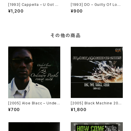
[1993] Cappella – U Got 2
[1993] DO – Guilty Of Love
Know (Remixes) [Media R
[WHTE LBLS]
¥1,200
¥900
ecords]
その他の商品
[2005] Aloe Blacc – Under
[2005] Black Machine 200
Clover Presents Ordinary
5 – One, Two, Three, Four
¥700
¥1,800
People Remix Suite [Unde
(How Gee) [PLM Records]
rClover Records]