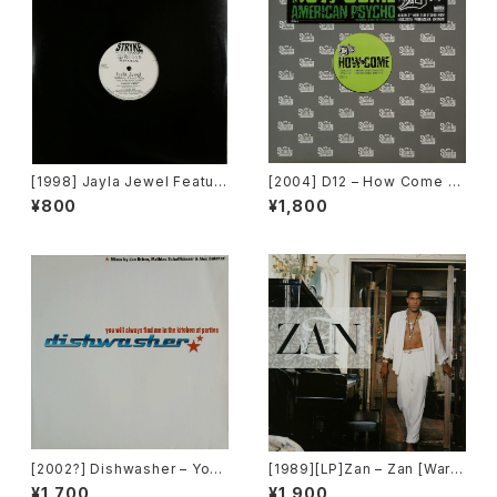
[1998] Jayla Jewel Featuri
[2004] D12 – How Come /
ng Grand Puba – I Like Wh
American Psycho [Shady R
¥800
¥1,800
at U Do To Me (Remix) [Str
ecords][PROMO]
yke Entertainment]
[2002?] Dishwasher – You
[1989][LP]Zan – Zan [Warn
Will Always Find Me In The
er Bros. Records]
¥1,700
¥1,900