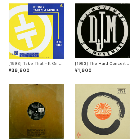
O]
rds]
[1993] Take That – It Only
[1993] The Hard Concert –
Takes A Minute (I.S.D. Rem
Rhythm Is Hard [DJ Move
¥39,800
¥1,900
ix) [RCA]
ment]