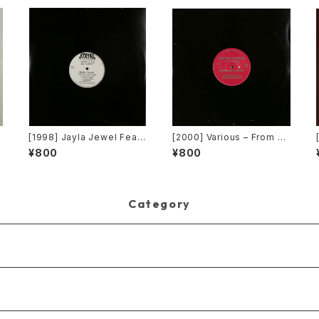
ャ
[1998] Jayla Jewel Featu
[2000] Various – From Su
ring Grand Puba – I Like
per Dance Freak Vol. 83
¥800
¥800
What U Do To Me (Remi
/ Back To The "Disco" ~
x) [Stryke Entertainment]
私もDiscoへ連れていって~
Request 00.00.11 [Avex
Trax]
Category