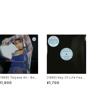
[1999] Tatyana Ali – Boy
[1999] Key Of Life Featu
You Knock Me Out [Epic]
ring Alison Limerick – Thi
¥1,900
¥1,700
s Love / Tender Illusion
[Victor]