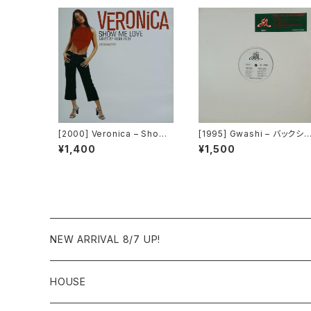
[2000] Veronica – Show
[1995] Gwashi – バックシ
Me Love [Urbanstar]
ン [Heavy Shit]
¥1,400
¥1,500
NEW ARRIVAL 8/7 UP!
HOUSE