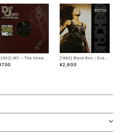
[2002] WC – The Streets
[1990] Black Box – Every
(Remix) [Def Jam Recor
body, Everybody [Decon
¥700
¥2,600
dings][PROMO]
struction]