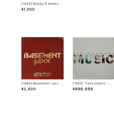
[1999] Bobby D'Ambrosi
o With Kelli Sae – Here I
¥1,300
Am [Definity Records]
[1999] Basement Jaxx –
[1999] Tiefschwarz – M
Red Alert [XL Recording
sic (Part 2) [Benztown R
¥2,400
¥888,888
s, Atlantic Jaxx]
cords]