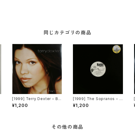
同じカテゴリの商品
u
[1999] Terry Dexter – Bet
[1999] The Sopranos – U
e
ter Than Me [Warner Bro
ntitled [Muggsy Record
¥1,200
¥1,200
s. Records][在庫B]
s]
その他の商品