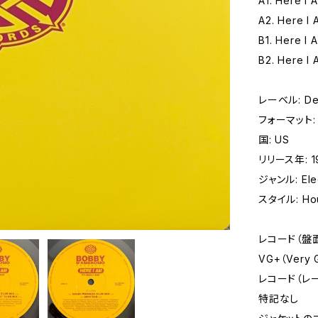
A1. Here I 
A2. Here I 
B1. Here I 
B2. Here I 
レーベル: Def
フォーマット: レ
国: US
リリース年: 1
ジャンル: Elec
スタイル: Hou
レコード（盤
VG+（Very
レコード（レ
特記なし