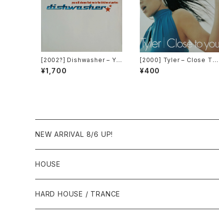
[2002?] Dishwasher – Yo
[2000] Tyler – Close To
u Will Always Find Me In
You [Belo Records]
¥1,700
¥400
The Kitchen At Parties [K
a2 Music]
NEW ARRIVAL 8/6 UP!
HOUSE
1980年代
HARD HOUSE / TRANCE