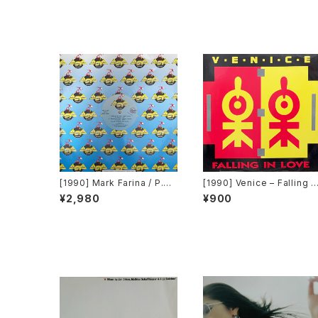
[1990] Mark Farina / P.C.
[1990] Venice – Falling I
Dee – Relight My Fire / P
Love [Flea Records]
¥2,980
¥900
opcorn [Asia Records]