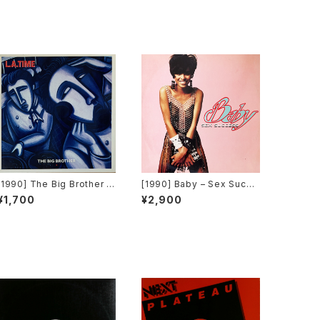
[1990] The Big Brother –
[1990] Baby – Sex Succe
L.A. Time [A.Beat-C.]
ss [High Energy]
¥1,700
¥2,900