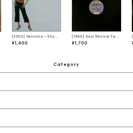
[2000] Veronica – Show
[1996] Soul Revival Feat
Me Love [Urbanstar]
uring Capathia Jenkins –
¥1,400
¥1,700
When The Spirit Moves
[Sub-Urban][2枚組]
Category