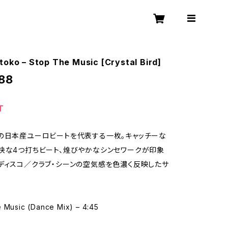
toko – Stop The Music [Crystal Bird]
88
T
の日本産ユーロビートを代表する一枚。キャッチーな
快な4つ打ちビート、煌びやかなシンセワークが印象
ディスコ／クラブ・シーンの空気感を色濃く反映したサ
e Music (Dance Mix) – 4:45