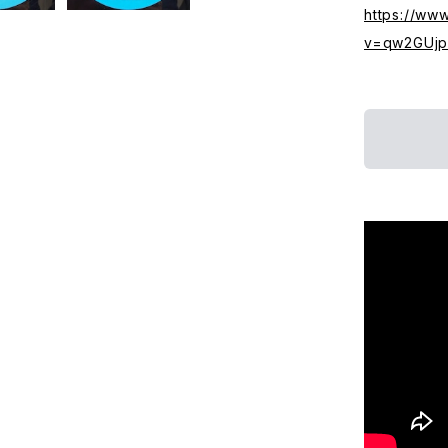
https://ww
v=qw2GUjp