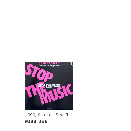
[1990] Satoko – Stop Th
e Music [Crystal Bird]
¥888,888