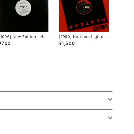
[1996] New Edition – Hit
[1990] Northern Lights –
Me Off [MCA Records][P
Jet Lag [Next Plateau Re
¥700
¥1,500
ROMO]
cords Inc.]