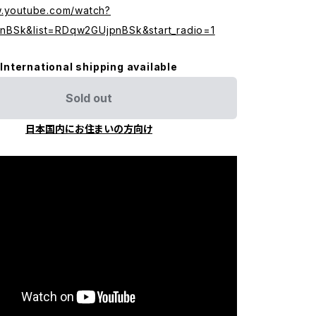
w.youtube.com/watch?
nBSk&list=RDqw2GUjpnBSk&start_radio=1
International shipping available
Sold out
日本国内にお住まいの方向け