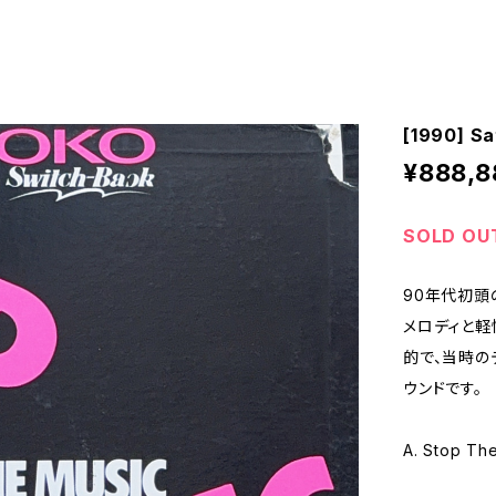
[1990] Sa
¥888,8
SOLD OU
90年代初頭
メロディと軽
的で、当時の
ウンドです。
A. Stop Th