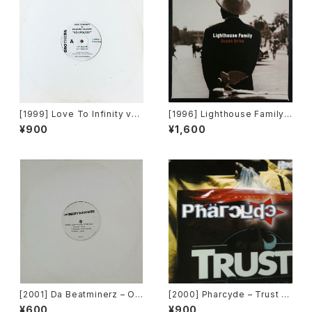
[1999] Love To Infinity vs
[1996] Lighthouse Family –
Loleatta Holloway – No Ap
Ocean Drive [Wildcard]
¥900
¥1,600
ology [Brothers][PROMO]
[2001] Da Beatminerz – Op
[2000] Pharcyde – Trust [E
en [Rawkus]
del America Records]
¥600
¥900