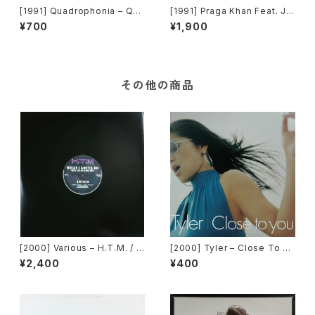
[1991] Quadrophonia – Qua
[1991] Praga Khan Feat. J.
drophonia [ARS][在庫B]
J. – Kick Back For The Rav
¥700
¥1,900
e Alarm [在庫B]
その他の商品
[2000] Various – H.T.M. / B
[2000] Tyler – Close To Yo
ack To "Disco" Request 0
u [Belo Records]
¥2,400
¥400
0.00.13 [Avex Trax]