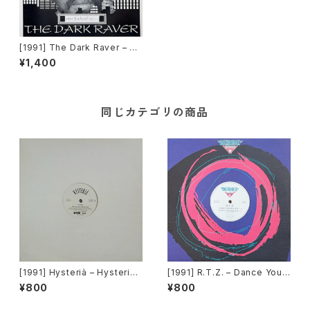
[1991] The Dark Raver – On
e Fucked Up… [Dance Inte
¥1,400
rnational Records]
同じカテゴリの商品
[1991] Hysterià – Hysteria
[1991] R.T.Z. – Dance Your
(There's No Reason To Be
Ass Off [Decadance Recor
¥800
¥800
Disturbed) [T.A.O.B. Danc
ds]
e]