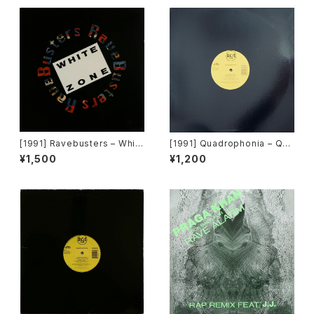
[1991] Ravebusters – Whit
[1991] Quadrophonia – Qua
e Zone [Dance Opera]
drophonia [ARS]
¥1,500
¥1,200