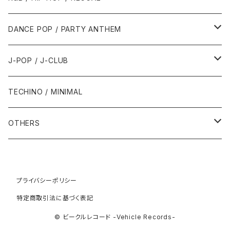
1992年
1996年
2001年
2001年
1987年
2010年
1990年
1990年
2000年代
2000年代
1980年代
DANCE POP / PARTY ANTHEM
1993年
1997年
2002年
2002年
1988年
2011年
1991年
1991年
2000年
1985年・以前
1990年代
1980年代
J-POP / J-CLUB
1994年
1998年
2003年
2003年
1989年
2012年
1992年
1992年
2001年
1986年
1990年
1988年・以前
2000年代
1990年代
1980年代
TECHINO / MINIMAL
1995年
1999年
2004年
2004年
2013年
1993年 - 1999年
1993年
2002年・以降
1987年
1991年
1989年
2000年
1990年
2000年代
1990年代
OTHERS
1996年
2005年
2005年
2014年
1994年
1988年
1992年
2001年
1991年
2000年
1990年
2000年代
1980年代
1997年
2006年
2006年
2015年
1995年
1989年
1993年
2002年
1992年
プライバシーポリシー
2001年
1991年
2000年
1985年・以前
1990年代
特定商取引法に基づく表記
1998年
2007年
2007年
2016年
1996年 - 1999年
1994年
2003年
1993年
2002年
1992年
2001年
1986年
1990年
2000年代
© ビークルレコード -Vehicle Records-
1999年
2008年
2008年