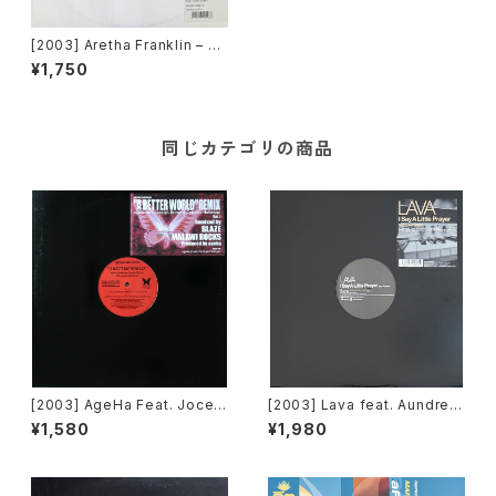
[2003] Aretha Franklin – Ro
ck Steady [Street Choir]
¥1,750
同じカテゴリの商品
[2003] AgeHa Feat. Jocely
[2003] Lava feat. Aundrea
n Brown & Loleatta Hollow
– I Say A Little Prayer [JLA
¥1,580
¥1,980
ay – A Better World [AgeH
Amusement]
a]