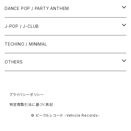
1992年
1996年
2001年
2001年
1987年
2010年
1990年
1990年
2000年代
2000年代
1980年代
DANCE POP / PARTY ANTHEM
1993年
1997年
2002年
2002年
1988年
2011年
1991年
1991年
2000年
1985年・以前
1990年代
1980年代
J-POP / J-CLUB
1994年
1998年
2003年
2003年
1989年
2012年
1992年
1992年
2001年
1986年
1990年
1988年・以前
2000年代
1990年代
1980年代
TECHINO / MINIMAL
1995年
1999年
2004年
2004年
2013年
1993年 - 1999年
1993年
2002年・以降
1987年
1991年
1989年
2000年
1990年
2000年代
1990年代
OTHERS
1996年
2005年
2005年
2014年
1994年
1988年
1992年
2001年
1991年
2000年
1990年
2000年代
1980年代
1997年
2006年
2006年
2015年
1995年
1989年
1993年
2002年
1992年
プライバシーポリシー
2001年
1991年
2000年
1985年・以前
1990年代
特定商取引法に基づく表記
1998年
2007年
2007年
2016年
1996年 - 1999年
1994年
2003年
1993年
2002年
1992年
2001年
1986年
1990年
2000年代
© ビークルレコード -Vehicle Records-
1999年
2008年
2008年
2017年
1995年
2004年
1994年
2003年
1993年
2002年
1987年
1991年