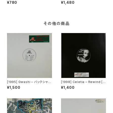
trength [Yellow Production
ng Fonda Rae – Over Like
¥780
¥1,480
s]
A Fat Rat (The Jazz’ N’ Gro
ove Mixes) [Z Records]
その他の商品
[1995] Gwashi – バックシャン
[1998] Celetia – Rewind [C
[Heavy Shit]
NR Music Germany]
¥1,500
¥1,400