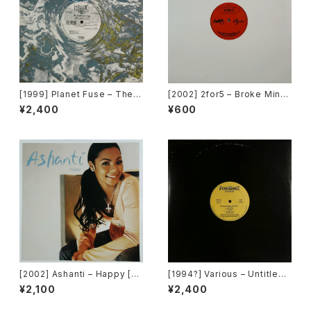
[1999] Planet Fuse – The R
[2002] 2for5 – Broke Mind
eal Face [Dance Pollution]
s Think Alike [Cajo!]
¥2,400
¥600
[2002] Ashanti – Happy [M
[1994?] Various – Untitled
urder Inc Records]
(PM-669)[PoweRemix Rec
¥2,100
¥2,400
ords]