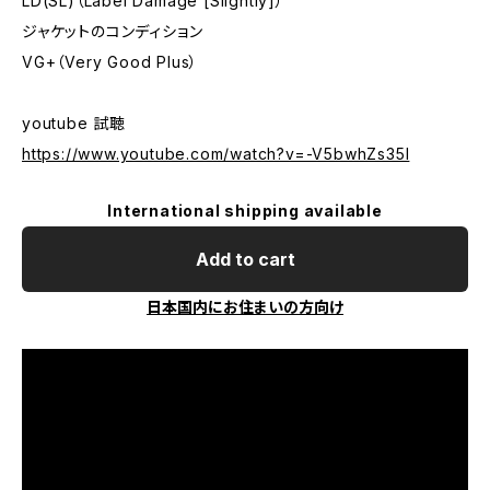
LD(SL)（Label Damage [Slightly]）
ジャケットのコンディション
VG+（Very Good Plus）
youtube 試聴
https://www.youtube.com/watch?v=-V5bwhZs35I
International shipping available
Add to cart
日本国内にお住まいの方向け