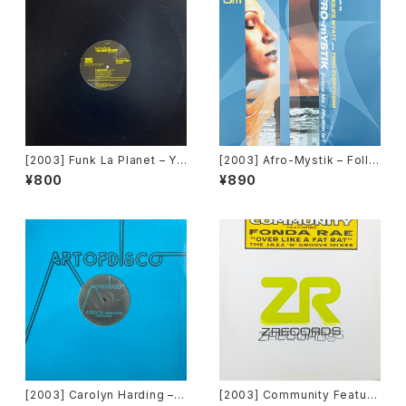
[2003] Funk La Planet – Yo
[2003] Afro-Mystik – Follo
u Gave Me Love (Funk La
w Me / Rhythm Is? [OM Re
¥800
¥890
Planet 008) [Funk La Plane
cords]
t]
[2003] Carolyn Harding – S
[2003] Community Featuri