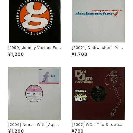
[1999] Johnny Vicious Fea
[2002?] Dishwasher – You
t. Dangerous Dave – Sanct
Will Always Find Me In The
¥1,200
¥1,700
uary [Groovilicious]
Kitchen At Parties [Ka2 Mu
sic]
[2006] Nona – With [Aqua]
[2002] WC – The Streets
[PROMO]
(Remix) [Def Jam Recordin
¥1,200
¥700