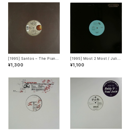
[1995] Santos – The Piano
[1995] Most 2 Most / Julian
[Mantra Vibes]
Golson – Soul 4 Real / Ope
¥1,300
¥1,100
n Your Eyes [Choice Recor
ds][PROMO]