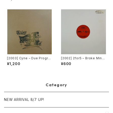
gs][PROMO]
[2003] Cyne – Due Progre
[2002] 2for5 – Broke Mind
ss [Botanica Del Jibaro]
s Think Alike [Cajo!]
¥1,200
¥600
Category
NEW ARRIVAL 8/7 UP!