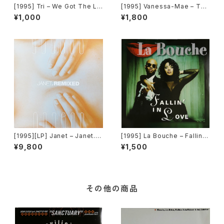
[1995] Tri – We Got The Lo
[1995] Vanessa-Mae – Toc
ve [Epic]
cata & Fugue In D Minor [A
¥1,000
¥1,800
ngel Records]
[1995][LP] Janet – Janet.R
[1995] La Bouche – Fallin' I
emixed [Virgin][2枚組]
n Love [Logic Records]
¥9,800
¥1,500
その他の商品