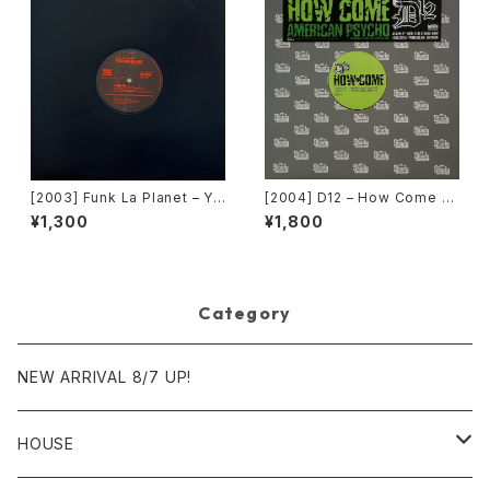
[2003] Funk La Planet – Yo
[2004] D12 – How Come /
u Gave Me Love (Funk La
American Psycho [Shady R
¥1,300
¥1,800
Planet 007)[Funk La Plane
ecords][PROMO]
t]
Category
NEW ARRIVAL 8/7 UP!
HOUSE