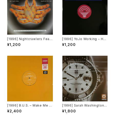
[1996] Nightcrawlers Featu
[1996] YoJo Working – Hol
ring John Reid – Should I E
d On [Sound Of Ministry][2
¥1,200
¥1,200
ver (Fall In Love) [1st Aven
枚組][PROMO]
ue Records]
[1996] B.U.S. – Make Me H
[1996] Sarah Washington –
appy [Paratone][在庫B]
Everything (Mood II Swing
¥2,400
¥1,800
/ Torrales & Mendoza (Me