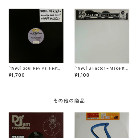
ntor) Mixes) [AM:PM][2枚
組]
[1996] Soul Revival Featuri
[1996] B Factor – Make It B
ng Capathia Jenkins – Whe
etter [Eightball Records]
¥1,700
¥1,100
n The Spirit Moves [Sub-U
rban][2枚組]
その他の商品