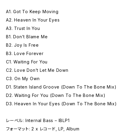
A1. Got To Keep Moving
A2. Heaven In Your Eyes
A3. Trust In You
B1. Don’t Blame Me
B2. Joy Is Free
B3. Love Forever
C1. Waiting For You
C2. Love Don’t Let Me Down
C3. On My Own
D1. Staten Island Groove (Down To The Bone Mix)
D2. Waiting For You (Down To The Bone Mix)
D3. Heaven In Your Eyes (Down To The Bone Mix)
レーベル: Internal Bass – IBLP1
フォーマット: 2 x レコード, LP, Album