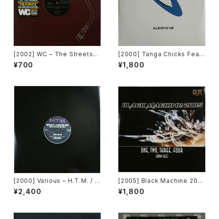
[2002] WC – The Streets
[2000] Tanga Chicks Featu
(Remix) [Def Jam Recordin
ring Dimitri & Tom – Brasil
¥700
¥1,800
gs][PROMO]
Over Zurich [Subliminal][2
枚組]
[2000] Various – H.T.M. / B
[2005] Black Machine 200
ack To "Disco" Request 0
5 – One, Two, Three, Four
¥2,400
¥1,800
0.00.13 [Avex Trax]
(How Gee) [PLM Records]