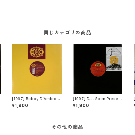
同じカテゴリの商品
[1997] Bobby D'Ambrosi
[1997] D.J. Spen Present
o Featuring Michelle We
s Jasper Street Compan
¥1,900
¥1,900
M
eks – Moment Of My Lif
y – Solid Ground [Basem
e [Definity Records]
ent Boys Records]
その他の商品