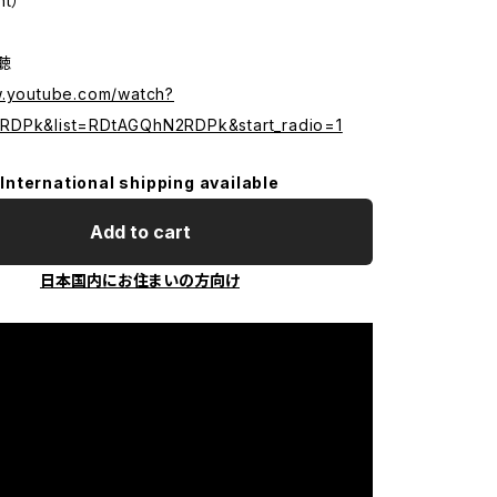
nt）
試聴
w.youtube.com/watch?
RDPk&list=RDtAGQhN2RDPk&start_radio=1
International shipping available
Add to cart
日本国内にお住まいの方向け