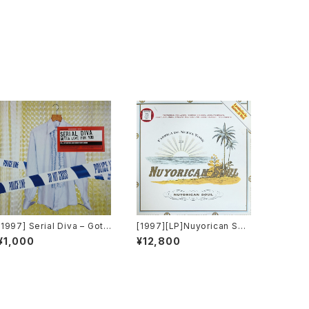
[1997] Serial Diva – Gott
[1997][LP]Nuyorican Sou
a Love For You [Sound O
l – Nuyorican Soul [Talki
¥1,000
¥12,800
f Ministry]
n' Loud][2枚組]