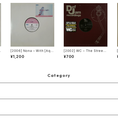
[2006] Nona – With [Aqu
[2002] WC – The Streets
a][PROMO]
(Remix) [Def Jam Recor
¥1,200
¥700
K
dings][PROMO]
Category