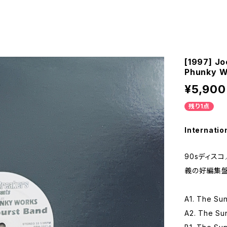
[1997] Jo
Phunky W
¥5,900
残り1点
Internatio
90sディスコ
義の好編集盤
A1. The Sun
A2. The Su