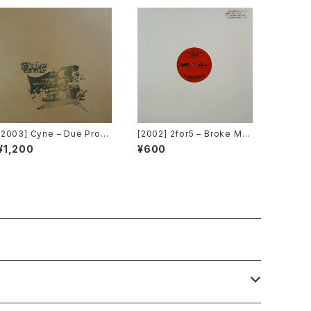
[2003] Cyne – Due Progr
[2002] 2for5 – Broke Min
ess [Botanica Del Jibar
ds Think Alike [Cajo!]
¥1,200
¥600
o]