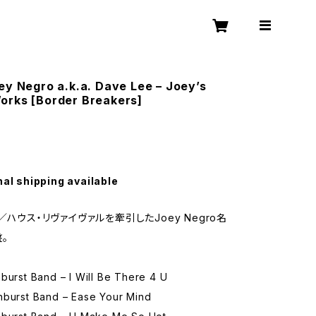
ey Negro a.k.a. Dave Lee – Joey’s
orks [Border Breakers]
nal shipping available
／ハウス・リヴァイヴァルを牽引したJoey Negro名
。
burst Band – I Will Be There 4 U
nburst Band – Ease Your Mind