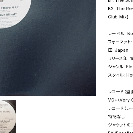
B1. The Su
B2. The Re
Club Mix)
レーベル: Bor
フォーマット: レ
国: Japan
リリース年: 1
ジャンル: Elec
スタイル: Hou
レコード（盤
VG+（Very
レコード（レ
特記なし
ジャケットの