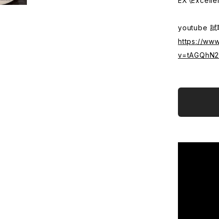
EX（Excelle
youtube 
https://ww
v=tAGQhN2