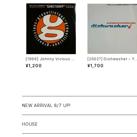
[1999] Johnny Vicious F
[2002?] Dishwasher – Yo
eat. Dangerous Dave – S
u Will Always Find Me In
¥1,200
¥1,700
anctuary [Groovilicious]
The Kitchen At Parties [
a2 Music]
NEW ARRIVAL 8/7 UP!
HOUSE