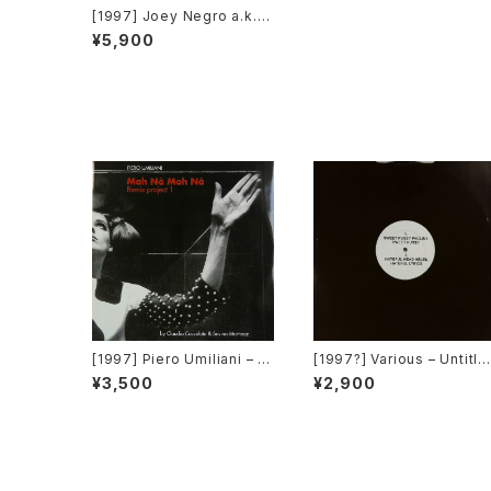
[1997] Joey Negro a.k.a.
Dave Lee – Joey’s Phunk
¥5,900
y Works [Border Breaker
s]
[1997] Piero Umiliani – M
[1997?] Various – Untitle
ah Nà Mah Nà (Remix Pro
d (The Braxtons) – BRAX
¥3,500
¥2,900
ject 1) [Easy Tempo]
01) [Not On Label][PRO
O]